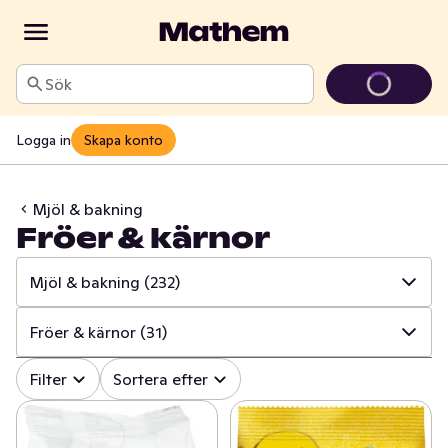
Sök
Logga in
Skapa konto
Mjöl & bakning
Fröer & kärnor
Mjöl & bakning
(232)
✓
Alla
(1714)
Fröer & kärnor
(31)
✓
Baljväxter & konserver
(271)
✓
Alla
(232)
Filter
Sortera efter
✓
Pasta & pastasås
(215)
✓
Kokos
(10)