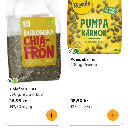
✓
Mjöl & bakning
(232)
✓
Redning & ströbröd
(9)
✓
Tex mex
(125)
✓
Bakmix
(7)
✓
Asien
(223)
✓
Glutenfri mix
(6)
✓
Sylt & socker
(151)
✓
Vetemjöl
(20)
✓
Senap & ketchup
(58)
✓
Baktillbehör
(55)
Pumpakärnor
300 g, Risenta
✓
Majonnäs
(31)
✓
Havregryn
(18)
✓
Flingor, müsli & gröt
(162)
✓
Fröer & kärnor
(31)
Chiafrön EKO
✓
Olja & vinäger
(96)
✓
Nötsmör
(31)
250 g, Garant Eko
36,95 kr
38,50 kr
✓
Ris & gryn
(66)
✓
Övrigt mjöl
(32)
147,80 kr /kg
128,33 kr /kg
✓
Desserter
(6)
✓
Kakao & choklad
(14)