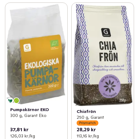
✓
Nötter & torkad frukt
(90)
✓
Internationella köket
(5)
Pumpakärnor EKO
Chiafrön
300 g, Garant Eko
250 g, Garant
Prismatch
37,81 kr
28,29 kr
126,03 kr /kg
113,16 kr /kg