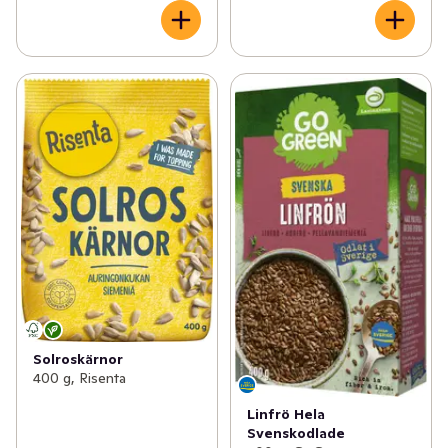
Solroskärnor
400 g, Risenta
Linfrö Hela
Svenskodlade