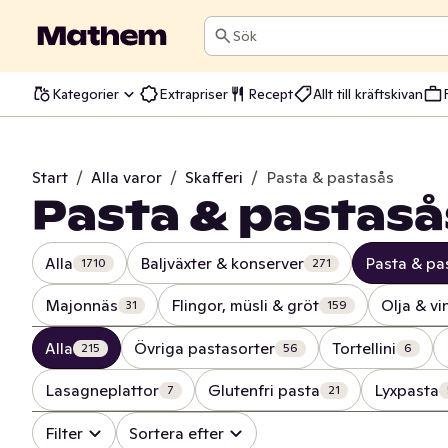
Sök
Kategorier
Extrapriser
Recept
Allt till kräftskivan
Start
/
Alla varor
/
Skafferi
/
Pasta & pastasås
Pasta & pastaså
Alla
Baljväxter & konserver
Pasta & pa
1710
271
Majonnäs
Flingor, müsli & gröt
Olja & vi
31
159
Alla
Övriga pastasorter
Tortellini
215
56
6
Lasagneplattor
Glutenfri pasta
Lyxpasta
7
21
Filter
Sortera efter