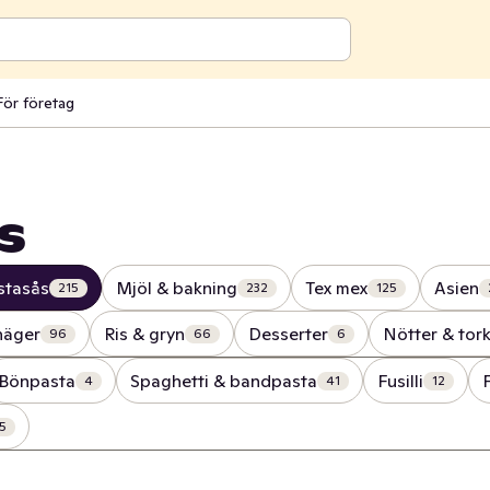
För företag
s
stasås
Mjöl & bakning
Tex mex
Asien
215
232
125
näger
Ris & gryn
Desserter
Nötter & tork
96
66
6
Bönpasta
Spaghetti & bandpasta
Fusilli
4
41
12
5