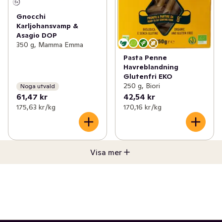
Gnocchi
Karljohansvamp &
Asagio DOP
350 g, Mamma Emma
Pasta Penne
Havreblandning
Glutenfri EKO
250 g, Biori
Noga utvald
61,47 kr
42,54 kr
175,63 kr /kg
170,16 kr /kg
Visa mer