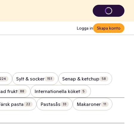
Logga in
Skapa konto
Sylt & socker
Senap & ketchup
224
151
58
ad frukt
Internationella köket
88
5
Färsk pasta
Pastasås
Makaroner
22
33
11