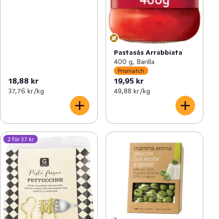
Pastasås Arrabbiata
400 g, Barilla
Prismatch
18,88 kr
19,95 kr
37,76 kr /kg
49,88 kr /kg
2 för 37 kr