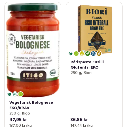
Rårispasta Fusilli
Glutenfri EKO
250 g, Biori
Vegetarisk Bolognese
EKO/KRAV
350 g, Itigo
47,95 kr
36,86 kr
137,00 kr /kg
147,44 kr /kg