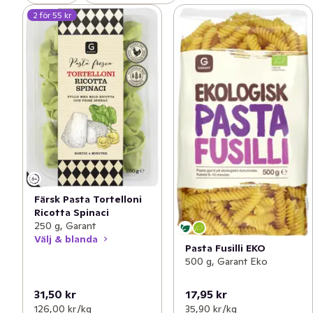
2 för 55 kr
Färsk Pasta Tortelloni
Ricotta Spinaci
250 g, Garant
Välj & blanda
Pasta Fusilli EKO
500 g, Garant Eko
31,50 kr
17,95 kr
126,00 kr /kg
35,90 kr /kg