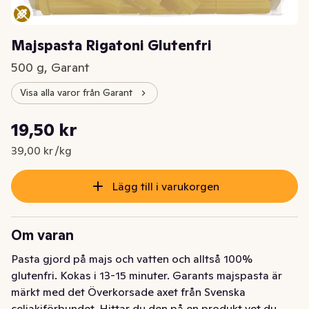
Majspasta Rigatoni Glutenfri
500 g, Garant
Visa alla varor från Garant
Styckpris: 39,00 kr /kg
19,50 kr
Nuvarande pris är: 19,50 kr
39,00 kr /kg
Lägg till i varukorgen
Om varan
Pasta gjord på majs och vatten och alltså 100% 
glutenfri. Kokas i 13-15 minuter. Garants majspasta är 
märkt med det Överkorsade axet från Svenska 
celiakiförbundet. Hittar du den på en produkt vet du 