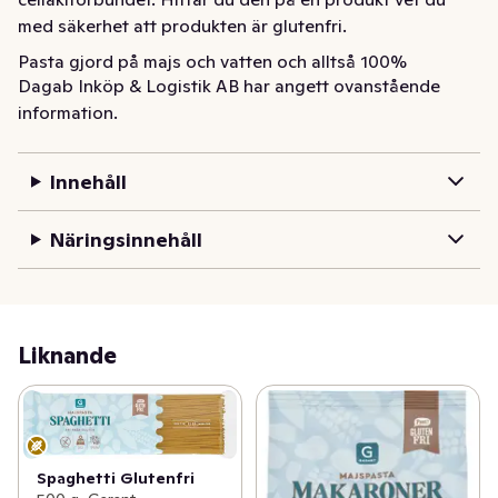
med säkerhet att produkten är glutenfri.
Pasta gjord på majs och vatten och alltså 100% 
Dagab Inköp & Logistik AB har angett ovanstående
glutenfri. Kokas i 13-15 minuter. Vår majspasta är märkt 
information.
med det Överkorsade axet från Svenska 
celiakiförbundet. Hittar du den på en produkt vet du 
med säkerhet att produkten är glutenfri.
Innehåll
Näringsinnehåll
Liknande
Spaghetti Glutenfri