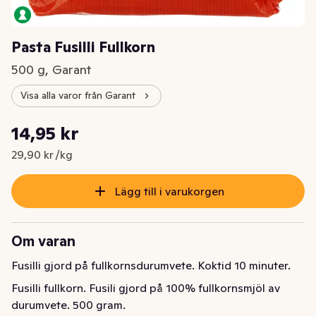
Pasta Fusilli Fullkorn
500 g, Garant
Visa alla varor från Garant
Styckpris: 29,90 kr /kg
14,95 kr
Nuvarande pris är: 14,95 kr
29,90 kr /kg
Lägg till i varukorgen
Om varan
Fusilli gjord på fullkornsdurumvete. Koktid 10 minuter.
Fusilli fullkorn. Fusili gjord på 100% fullkornsmjöl av 
durumvete. 500 gram.