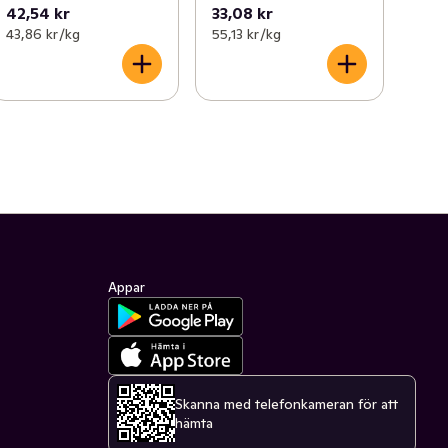
42,54 kr
33,08 kr
43,86 kr /kg
55,13 kr /kg
Appar
Skanna med telefonkameran för att
hämta