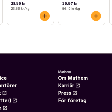
23,56 kr
26,97 kr
23,56 kr /kg
56,19 kr /kg
Mathem
ice
Om Mathem
antörer
Karriär
k
Press
tter)
För företag
m