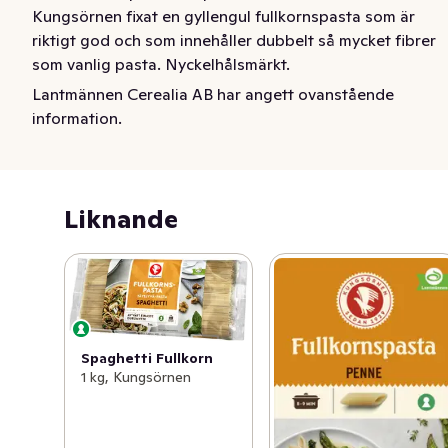
Kungsörnen fixat en gyllengul fullkornspasta som är 
riktigt god och som innehåller dubbelt så mycket fibrer 
som vanlig pasta. Nyckelhålsmärkt.
Lantmännen Cerealia AB har angett ovanstående
För dig som älskar Kungsörnens makaroner men 
information.
samtidigt vill få i dig alla nyttiga fördelar som fullkorn 
har! Kungsörnens fullkornspasta är för dig som gärna 
vill njuta av en riktigt god pasta som innehåller fullkorn. 
En gyllengul, god pasta som innehåller 55% 
Liknande
fullkornsdurumvete, och dessutom är den 
nyckelhålsmärkt.​
Spaghetti Fullkorn
1 kg, Kungsörnen