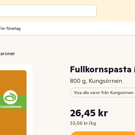
För företag
aroner
Fullkornspasta
800 g, Kungsörnen
Visa alla varor från Kungsörnen
Styckpris: 33,06 kr /kg
26,45 kr
Nuvarande pris är: 26,45 kr
33,06 kr /kg