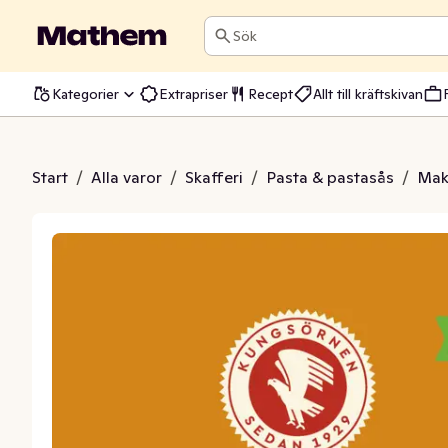
Sök
Kategorier
Extrapriser
Recept
Allt till kräftskivan
spasta Makaroner
Start
/
Alla varor
/
Skafferi
/
Pasta & pastasås
/
Mak