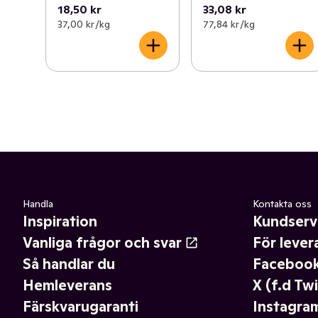
18,50 kr
33,08 kr
37,00 kr /kg
77,84 kr /kg
Handla
Kontakta oss
Inspiration
Kundserv
Vanliga frågor och svar
För lever
Så handlar du
Faceboo
Hemleverans
X (f.d Twi
Färskvarugaranti
Instagra