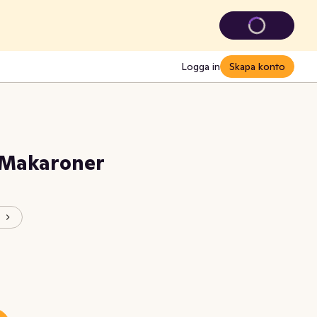
Logga in
Skapa konto
 Makaroner