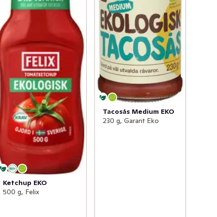
Tacosås Medium EKO
230 g, Garant Eko
Ketchup EKO
500 g, Felix