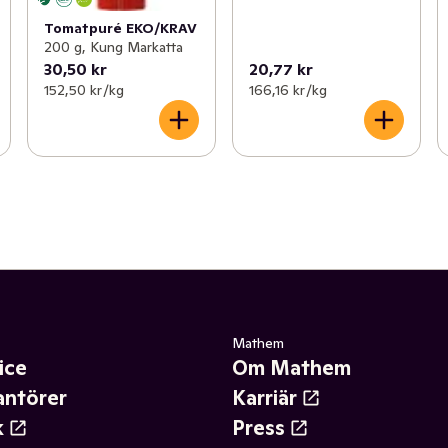
Tomatpuré EKO/KRAV
200 g, Kung Markatta
30,50 kr
20,77 kr
152,50 kr /kg
166,16 kr /kg
Mathem
ice
Om Mathem
antörer
Karriär
k
Press