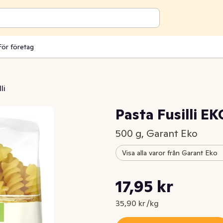
För företag
li
Pasta Fusilli EK
500 g, Garant Eko
Visa alla varor från Garant Eko
Styckpris: 35,90 kr /kg
17,95 kr
Nuvarande pris är: 17,95 kr
35,90 kr /kg