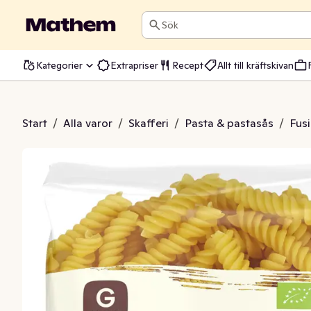
Sök
Kategorier
Extrapriser
Recept
Allt till kräftskivan
a Fusilli EKO
Start
/
Alla varor
/
Skafferi
/
Pasta & pastasås
/
Fusil