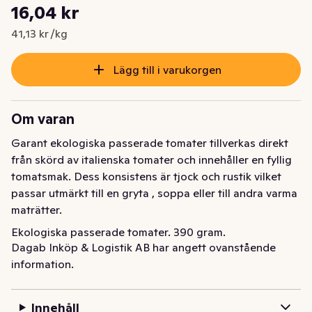
Styckpris: 41,13 kr /kg
16,04 kr
Nuvarande pris är: 16,04 kr
41,13 kr /kg
Lägg till i varukorgen
Om varan
Garant ekologiska passerade tomater tillverkas direkt 
från skörd av italienska tomater och innehåller en fyllig 
tomatsmak. Dess konsistens är tjock och rustik vilket 
passar utmärkt till en gryta , soppa eller till andra varma 
maträtter.
Ekologiska passerade tomater. 390 gram.
Dagab Inköp & Logistik AB har angett ovanstående
information.
Innehåll