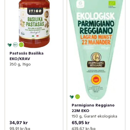
Pastasås Basilika
EKO/KRAV
350 g, Itigo
Parmigiano Reggiano
22M EKO
150 g, Garant ekologiska
34,97 kr
65,95 kr
99,91 kr /kg
439,67 kr /kg