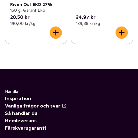
Riven Ost EKO 27%
150 g, Garant Eko
28,50 kr
34,97 kr
190,00 kr /kg
139,88 kr /kg
Handla
Inspiration
Vanliga frågor och svar
Så handlar du
Hemleverans
Färskvarugaranti