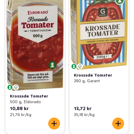
✓
Mjöl & bakning
(232)
✓
Majskorn
(11)
✓
Tex mex
(125)
✓
Bönor
(36)
✓
Asien
(223)
✓
Oliver
(65)
✓
Sylt & socker
(150)
✓
Inlagd gurka
(18)
✓
Senap & ketchup
(58)
✓
Övriga konserver
(41)
✓
Majonnäs
(31)
✓
Pesto & tapenade
(27)
Krossade Tomater
390 g, Garant
✓
Flingor, müsli & gröt
(157)
✓
Kikärtor
(6)
✓
Olja & vinäger
(95)
Krossade Tomater
✓
Linser
(12)
500 g, Eldorado
10,88 kr
13,72 kr
✓
Ris & gryn
(66)
✓
Fruktkonserver
(9)
21,76 kr /kg
35,18 kr /kg
✓
Desserter
(6)