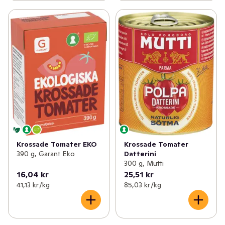
✓
Nötter & torkad frukt
(87)
✓
Internationella köket
(5)
Krossade Tomater EKO
Krossade Tomater
390 g, Garant Eko
Datterini
300 g, Mutti
16,04 kr
25,51 kr
41,13 kr /kg
85,03 kr /kg