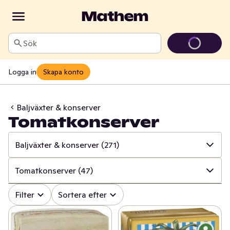
Sök
Logga in
Skapa konto
Baljväxter & konserver
Tomatkonserver
Baljväxter & konserver
(271)
✓
Alla
(1704)
Tomatkonserver
(47)
✓
Baljväxter & konserver
(271)
✓
Alla
(271)
Filter
Sortera efter
✓
Pasta & pastasås
(215)
✓
Tomatkonserver
(47)