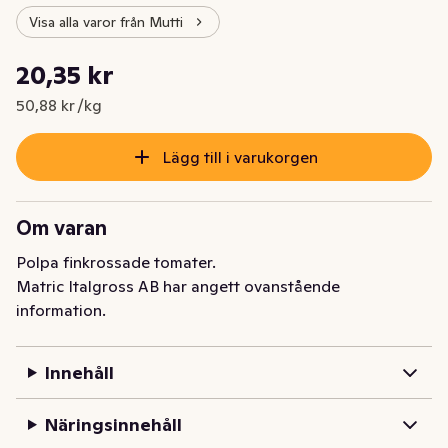
Visa alla varor från Mutti
Styckpris: 50,88 kr /kg
20,35 kr
Nuvarande pris är: 20,35 kr
50,88 kr /kg
Lägg till i varukorgen
Om varan
Polpa finkrossade tomater.
Matric Italgross AB har angett ovanstående
information.
Innehåll
Näringsinnehåll