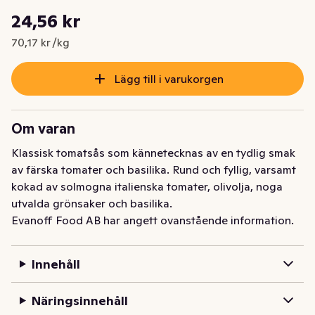
Styckpris: 70,17 kr /kg
24,56 kr
Nuvarande pris är: 24,56 kr
70,17 kr /kg
Lägg till i varukorgen
Om varan
Klassisk tomatsås som kännetecknas av en tydlig smak 
av färska tomater och basilika. Rund och fyllig, varsamt 
kokad av solmogna italienska tomater, olivolja, noga 
utvalda grönsaker och basilika.
Evanoff Food AB har angett ovanstående information.
Innehåll
Näringsinnehåll