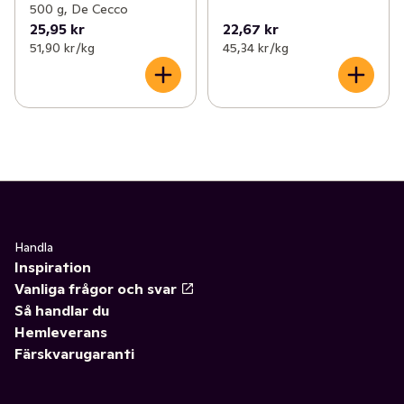
500 g, De Cecco
25,95 kr
22,67 kr
51,90 kr /kg
45,34 kr /kg
Handla
Inspiration
Vanliga frågor och svar
Så handlar du
Hemleverans
Färskvarugaranti