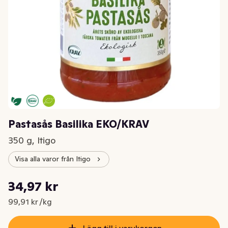
Pastasås Basilika EKO/KRAV
350 g, Itigo
Visa alla varor från Itigo
Styckpris: 99,91 kr /kg
34,97 kr
Nuvarande pris är: 34,97 kr
99,91 kr /kg
Lägg till i varukorgen