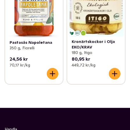
Kronärtskockor i Olja
Pastasås Napoletana
EKO/KRAV
350 g, Fiorelli
180 g, Itigo
24,56 kr
80,95 kr
70,17 kr /kg
449,72 kr /kg
Handla