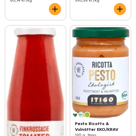
60,14 kr /kg
330,38 kr /kg
Pesto Ricotta &
Valnötter EKO/KRAV
130 g, Itigo