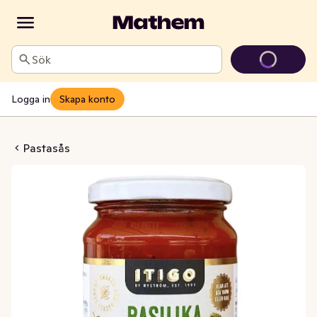
Sök
Logga in
Skapa konto
asilika EKO/KRAV
Pastasås