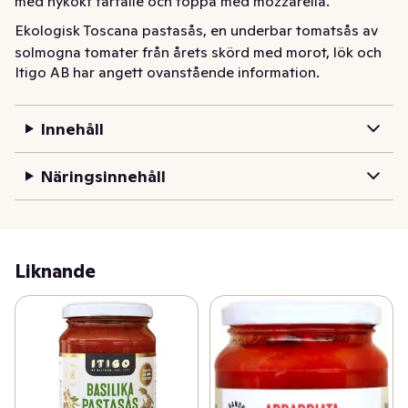
med nykokt farfalle och toppa med mozzarella.
Ekologisk Toscana pastasås, en underbar tomatsås av 
solmogna tomater från årets skörd med morot, lök och 
Itigo AB har angett ovanstående information.
zucchini. Kan ätas kall eller varm. Blanda pastasåsen 
med nykokt farfalle och toppa med mozzarella.
Innehåll
Näringsinnehåll
Liknande