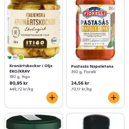
Kronärtskockor i Olja
Pastasås Napoletana
EKO/KRAV
350 g, Fiorelli
180 g, Itigo
80,95 kr
24,56 kr
449,72 kr /kg
70,17 kr /kg