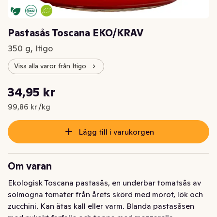
Pastasås Toscana EKO/KRAV
350 g, Itigo
Visa alla varor från Itigo
Styckpris: 99,86 kr /kg
34,95 kr
Nuvarande pris är: 34,95 kr
99,86 kr /kg
Lägg till i varukorgen
Om varan
Ekologisk Toscana pastasås, en underbar tomatsås av 
solmogna tomater från årets skörd med morot, lök och 
zucchini. Kan ätas kall eller varm. Blanda pastasåsen 