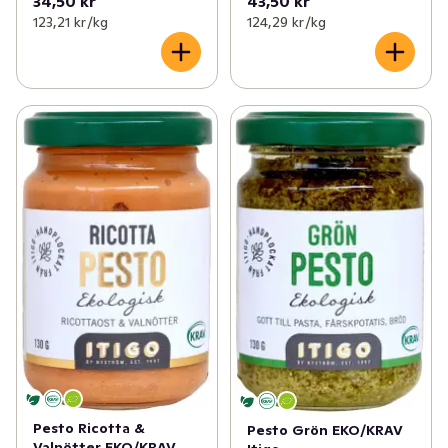
34,50 kr
43,50 kr
123,21 kr /kg
124,29 kr /kg
Pesto Ricotta &
Pesto Grön EKO/KRAV
Valnötter EKO/KRAV