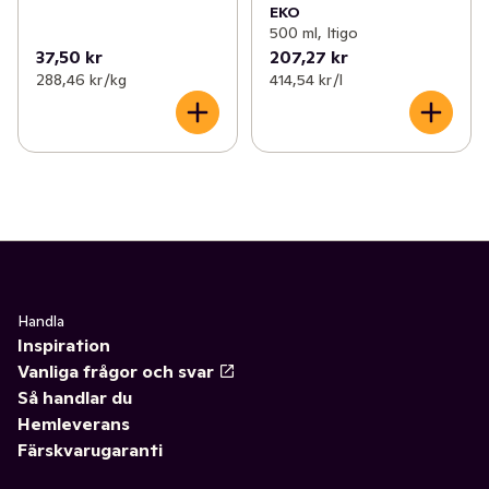
EKO
500 ml, Itigo
37,50 kr
207,27 kr
288,46 kr /kg
414,54 kr /l
Handla
Inspiration
Vanliga frågor och svar
Så handlar du
Hemleverans
Färskvarugaranti