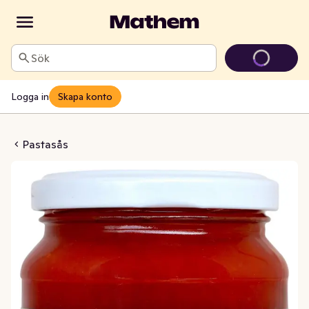
Sök
Logga in
Skapa konto
Toscana EKO/KRAV
Pastasås