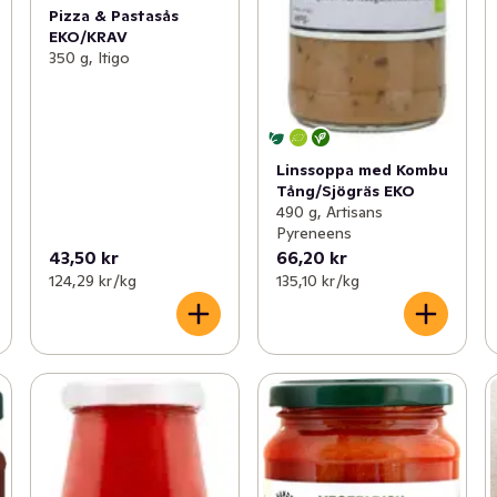
Pizza & Pastasås
EKO/KRAV
350 g, Itigo
Linssoppa med Kombu
Tång/Sjögräs EKO
490 g, Artisans
Pyreneens
43,50 kr
66,20 kr
124,29 kr /kg
135,10 kr /kg