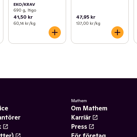
EKO/KRAV
690 g, Itigo
41,50 kr
47,95 kr
60,14 kr /kg
137,00 kr /kg
Mathem
ice
Om Mathem
antörer
Karriär
k
Press
tter)
För företag