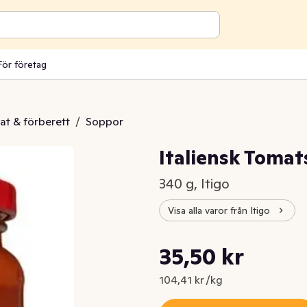
För företag
at & förberett
/
Soppor
Italiensk Tom
340 g, Itigo
Visa alla varor från Itigo
Styckpris: 104,41 kr /kg
35,50 kr
Nuvarande pris är: 35,50 kr
104,41 kr /kg