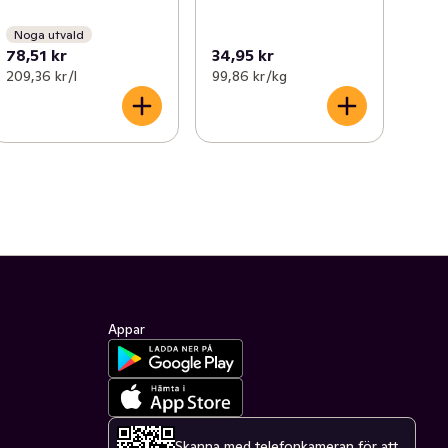
Noga utvald
78,51 kr
34,95 kr
209,36 kr /l
99,86 kr /kg
Appar
Skanna med telefonkameran för att