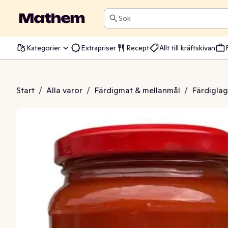
Sök
Kategorier
Extrapriser
Recept
Allt till kräftskivan
Tomatsoppa EKO/KRAV
Start
/
Alla varor
/
Färdigmat & mellanmål
/
Färdiglag