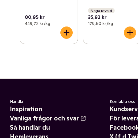
Noga utvald
80,95 kr
35,92 kr
449,72 kr /kg
179,60 kr /kg
Handla
Kontakta oss
Inspiration
Kundserv
Vanliga frågor och svar
För lever
Så handlar du
Faceboo
Hemleverans
X (f.d Twi