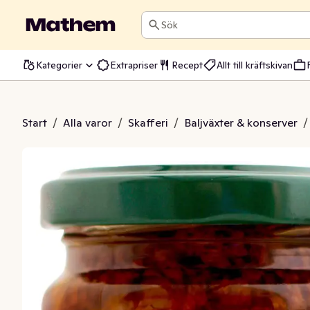
Sök
Kategorier
Extrapriser
Recept
Allt till kräftskivan
apenade EKO/KRAV
Start
/
Alla varor
/
Skafferi
/
Baljväxter & konserver
/