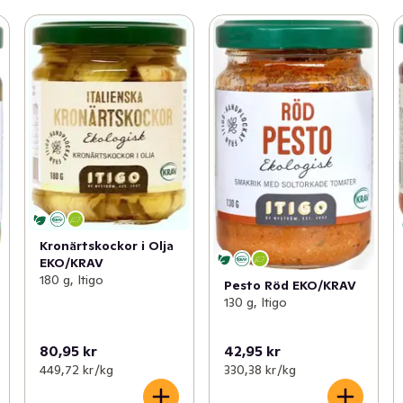
Kronärtskockor i Olja
EKO/KRAV
180 g, Itigo
Pesto Röd EKO/KRAV
130 g, Itigo
80,95 kr
42,95 kr
449,72 kr /kg
330,38 kr /kg