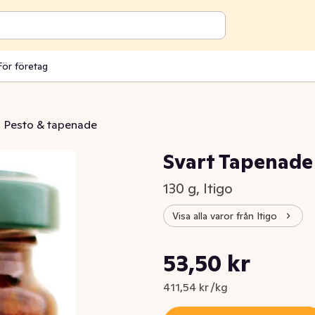
För företag
Pesto & tapenade
Svart Tapenad
130 g, Itigo
Visa alla varor från Itigo
Styckpris: 411,54 kr /kg
53,50 kr
Nuvarande pris är: 53,50 kr
411,54 kr /kg