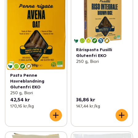
Rårispasta Fusilli
Glutenfri EKO
250 g, Biori
Pasta Penne
Havreblandning
Glutenfri EKO
250 g, Biori
42,54 kr
36,86 kr
170,16 kr /kg
147,44 kr /kg