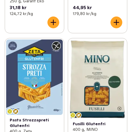
250 g, Garant Eko
31,18 kr
44,95 kr
124,72 kr /kg
179,80 kr /kg
Pasta Strozzapreti
Fusilli Glutenfri
Glutenfri
400 g, MINO
400 g, Zeta