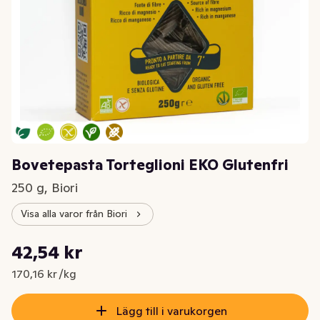
Bovetepasta Torteglioni EKO Glutenfri
250 g, Biori
Visa alla varor från Biori
Styckpris: 170,16 kr /kg
42,54 kr
Nuvarande pris är: 42,54 kr
170,16 kr /kg
Lägg till i varukorgen