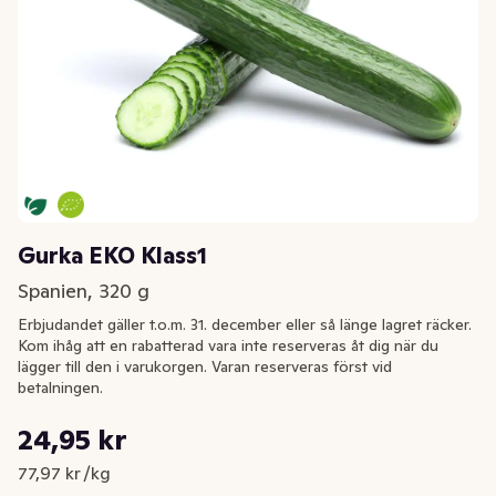
Gurka EKO Klass1
Spanien, 320 g
Erbjudandet gäller t.o.m. 31. december eller så länge lagret räcker.
Kom ihåg att en rabatterad vara inte reserveras åt dig när du
lägger till den i varukorgen. Varan reserveras först vid
betalningen.
Styckpris: 77,97 kr /kg
24,95 kr
Nuvarande pris är: 24,95 kr
77,97 kr /kg