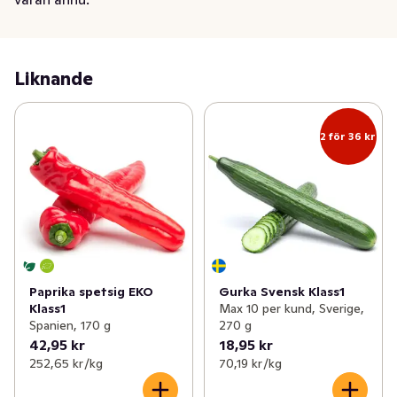
Liknande
2 för 36 kr
Paprika spetsig EKO
Gurka Svensk Klass1
Klass1
Max 10 per kund, Sverige,
Spanien, 170 g
270 g
42,95 kr
18,95 kr
252,65 kr /kg
70,19 kr /kg