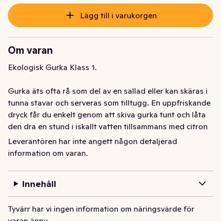
Lägg till i varukorgen
Om varan
Ekologisk Gurka Klass 1.

Gurka äts ofta rå som del av en sallad eller kan skäras i 
tunna stavar och serveras som tilltugg. En uppfriskande 
dryck får du enkelt genom att skiva gurka tunt och låta 
den dra en stund i iskallt vatten tillsammans med citron 
och mynta.
Leverantören har inte angett någon detaljerad
information om varan.
Ekologisk Gurka
Innehåll
Tyvärr har vi ingen information om näringsvärde för
varan ännu.