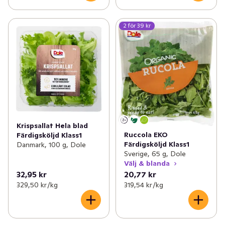
2 för 39 kr
Krispsallat Hela blad
Ruccola EKO
Färdigsköljd Klass1
Färdigsköljd Klass1
Danmark, 100 g, Dole
Sverige, 65 g, Dole
Välj & blanda
32,95 kr
20,77 kr
329,50 kr /kg
319,54 kr /kg