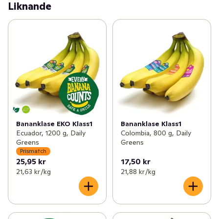
Liknande
Mognaden kan variera
Bananklase EKO Klass1
Bananklase Klass1
Ecuador, 1200 g, Daily
Colombia, 800 g, Daily
Greens
Greens
Prismatch
25,95 kr
17,50 kr
21,63 kr /kg
21,88 kr /kg