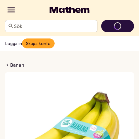
Sök
Logga in
Skapa konto
KO Fairtrade Klass1
Banan