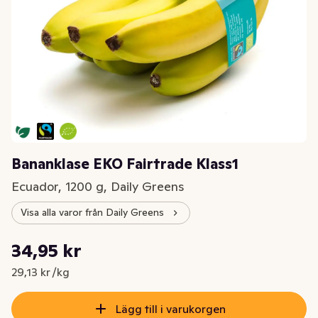
Bananklase EKO Fairtrade Klass1
Ecuador, 1200 g, Daily Greens
Visa alla varor från Daily Greens
Styckpris: 29,13 kr /kg
34,95 kr
Nuvarande pris är: 34,95 kr
29,13 kr /kg
Lägg till i varukorgen