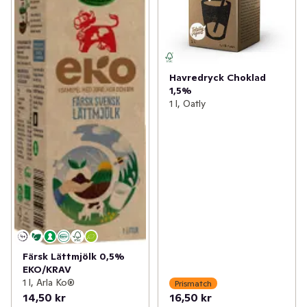
Havredryck Choklad
1,5%
1 l, Oatly
Färsk Lättmjölk 0,5%
EKO/KRAV
1 l, Arla Ko®
Prismatch
14,50 kr
16,50 kr