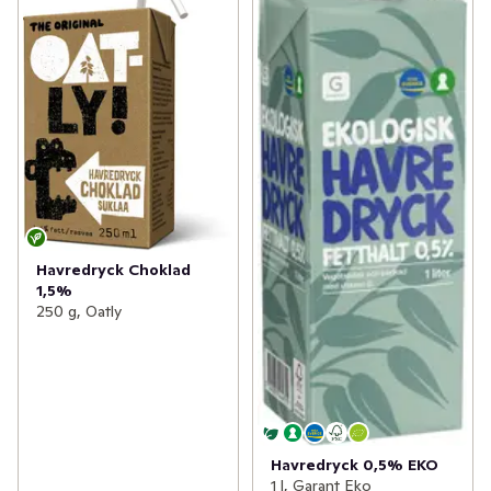
Havredryck Choklad
1,5%
250 g, Oatly
Havredryck 0,5% EKO
1 l, Garant Eko