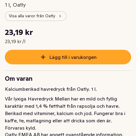
1 l, Oatly
Visa alla varor från Oatly
Styckpris: 23,19 kr /l
23,19 kr
Nuvarande pris är: 23,19 kr
23,19 kr /l
Lägg till i varukorgen
Om varan
Kalciumberikad havredryck från Oatly. 1 l.
Vår lyxiga Havredryck Mellan har en mild och fyllig 
karaktär med 1,4 % fetthalt från rapsolja och havre. 
Berikad med vitaminer, kalcium och jod. Fungerar bra i 
kaffe, te, matlagning eller att dricka som den är. 
Förvaras kyld.
Oatly EMEA AB har angett ovanstående information.