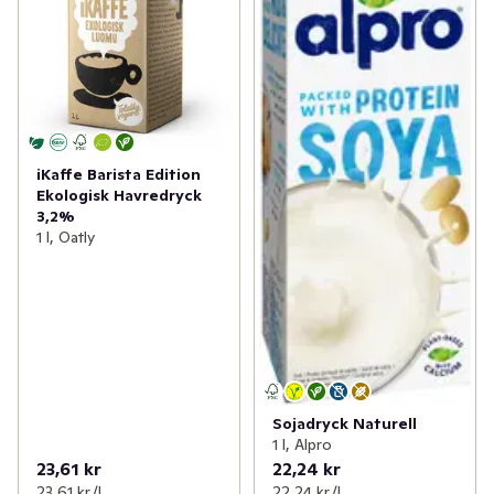
iKaffe Barista Edition
Ekologisk Havredryck
3,2%
1 l, Oatly
Sojadryck Naturell
1 l, Alpro
23,61 kr
22,24 kr
23,61 kr /l
22,24 kr /l