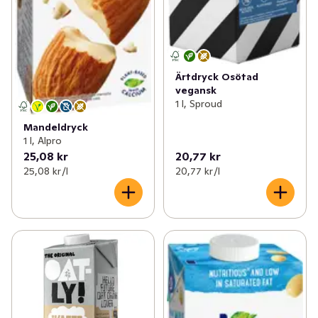
Ärtdryck Osötad
vegansk
1 l, Sproud
Mandeldryck
1 l, Alpro
25,08 kr
20,77 kr
25,08 kr /l
20,77 kr /l