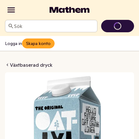
Sök
Logga in
Skapa konto
Mellan Färsk 1,5%
Växtbaserad dryck