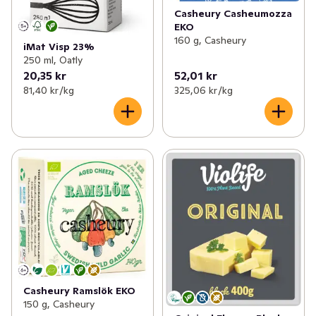
Casheury Casheumozza
EKO
160 g, Casheury
iMat Visp 23%
250 ml, Oatly
20,35 kr
52,01 kr
81,40 kr /kg
325,06 kr /kg
Casheury Ramslök EKO
150 g, Casheury