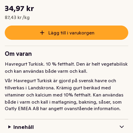
Styckpris: 87,43 kr /kg
34,97 kr
Nuvarande pris är: 34,97 kr
87,43 kr /kg
Lägg till i varukorgen
Om varan
Havregurt Turkisk. 10 % fetthalt. Den är helt vegetabilisk 
och kan användas både varm och kall.
Vår Havregurt Turkisk är gjord på svensk havre och 
tillverkas i Landskrona. Krämig gurt berikad med 
vitaminer och kalcium med 10% fetthalt. Kan användas 
både i varm och kall i matlagning, bakning, såser, som 
Oatly EMEA AB har angett ovanstående information.
topping eller med granola på toppen. Förvaras kyld.
Innehåll