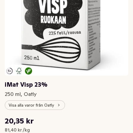
iMat Visp 23%
250 ml, Oatly
Visa alla varor från Oatly
Styckpris: 81,40 kr /kg
20,35 kr
Nuvarande pris är: 20,35 kr
81,40 kr /kg