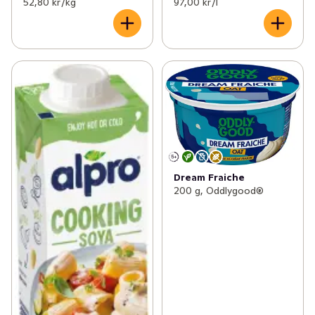
52,80 kr /kg
97,00 kr /l
Dream Fraiche
200 g, Oddlygood®