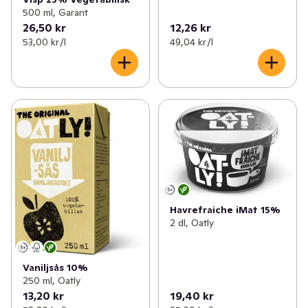
500 ml, Garant
26,50 kr
12,26 kr
53,00 kr /l
49,04 kr /l
Havrefraiche iMat 15%
2 dl, Oatly
Vaniljsås 10%
250 ml, Oatly
13,20 kr
19,40 kr