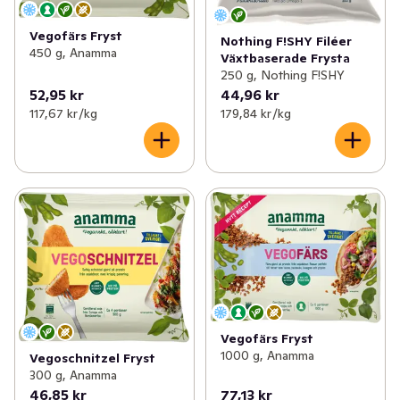
Vegofärs Fryst
Nothing F!SHY Filéer
450 g, Anamma
Växtbaserade Frysta
250 g, Nothing F!SHY
52,95 kr
44,96 kr
117,67 kr /kg
179,84 kr /kg
Vegofärs Fryst
1000 g, Anamma
Vegoschnitzel Fryst
300 g, Anamma
46,85 kr
77,13 kr