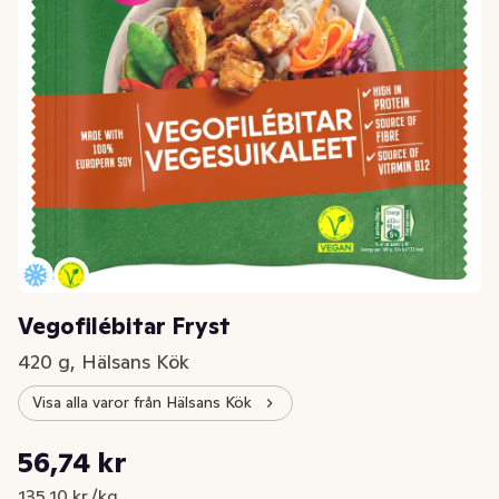
Vegofilébitar Fryst
420 g, Hälsans Kök
Visa alla varor från Hälsans Kök
Styckpris: 135,10 kr /kg
56,74 kr
Nuvarande pris är: 56,74 kr
135,10 kr /kg