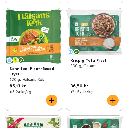
Krispig Tofu Fryst
300 g, Garant
Schnitzel Plant-Based
Fryst
720 g, Hälsans Kök
85,13 kr
36,50 kr
118,24 kr /kg
121,67 kr /kg