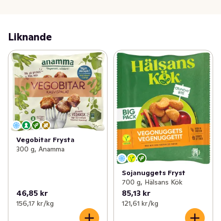
förpackningen som gäller.
Liknande
Vegobitar Frysta
300 g, Anamma
Sojanuggets Fryst
700 g, Hälsans Kök
46,85 kr
85,13 kr
156,17 kr /kg
121,61 kr /kg