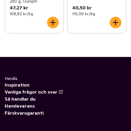
280 g, Oumph!
47,27 kr
40,50 kr
168,82 kr /kg
115,06 kr /kg
Handla
Inspiration
Vanliga frågor och svar
Så handlar du
Hemleverans
Färskvarugaranti