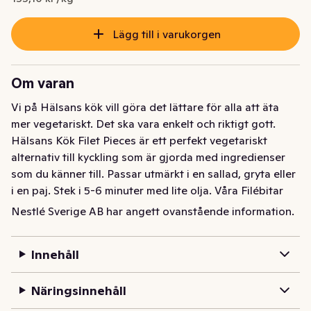
Lägg till i varukorgen
Om varan
Vi på Hälsans kök vill göra det lättare för alla att äta 
mer vegetariskt. Det ska vara enkelt och riktigt gott. 
Hälsans Kök Filet Pieces är ett perfekt vegetariskt 
alternativ till kyckling som är gjorda med ingredienser 
som du känner till. Passar utmärkt i en sallad, gryta eller 
i en paj. Stek i 5-6 minuter med lite olja. Våra Filébitar 
ingår i vårt koncept, Ingredienser, vilka är basen för 
Nestlé Sverige AB har angett ovanstående information.
massor av maträtter. De är mångsidiga och passar 
perfekt till olika pastasåser, sallader, wraps - och 
Innehåll
mycket mer! Sortimentet består av Filébitar, Färs, Soja 
bacon och Vegostrimlor. Produkten kan innehålla spår 
Näringsinnehåll
av VETE, ÄGG, SESAMFRÖN, SELLERI och SENAP. 
Observera att det alltid är innehållsförteckningen på 