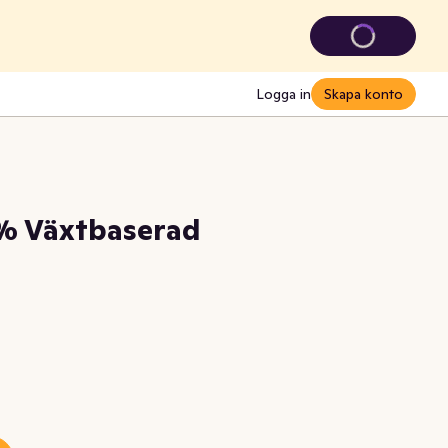
Logga in
Skapa konto
% Växtbaserad