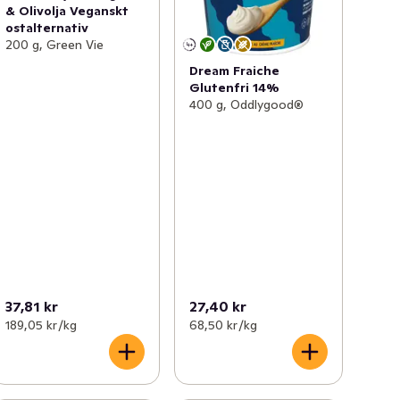
& Olivolja Veganskt
ostalternativ
200 g, Green Vie
Dream Fraiche
Glutenfri 14%
400 g, Oddlygood®
37,81 kr
27,40 kr
189,05 kr /kg
68,50 kr /kg