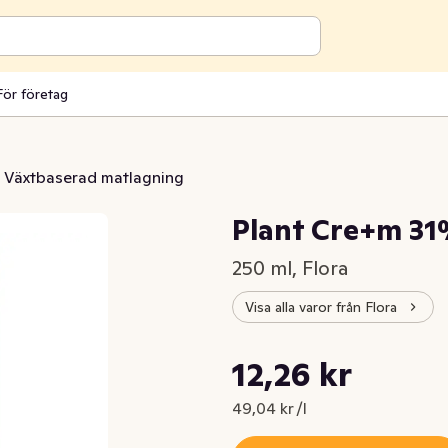
För företag
Växtbaserad matlagning
Plant Cre+m 31
250 ml, Flora
Visa alla varor från Flora
Styckpris: 49,04 kr /l
12,26 kr
Nuvarande pris är: 12,26 kr
49,04 kr /l