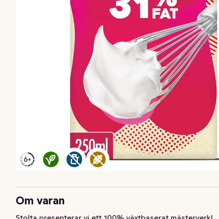
Om varan
Stolta presenterar vi ett 100% växtbaserat mästerverk! 