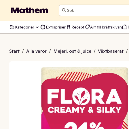
Sök
Kategorier
Extrapriser
Recept
Allt till kräftskivan
+m 31% Växtbaserad
Start
/
Alla varor
/
Mejeri, ost & juice
/
Växtbaserat
/