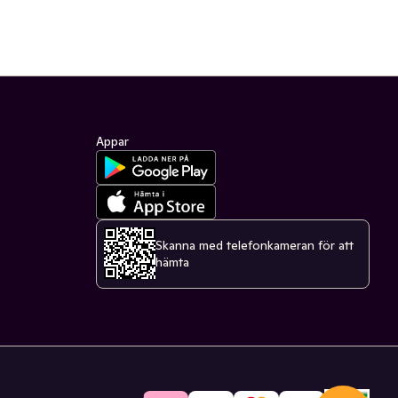
Appar
Skanna med telefonkameran för att
hämta