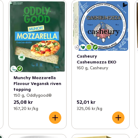
Casheury
Casheumozza EKO
160 g, Casheury
Munchy Mozzarella
Flavour Vegansk riven
topping
150 g, Oddlygood®
25,08 kr
52,01 kr
167,20 kr /kg
325,06 kr /kg