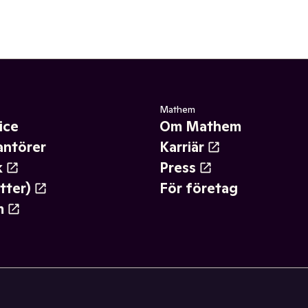
Mathem
ice
Om Mathem
antörer
Karriär
k
Press
tter)
För företag
m