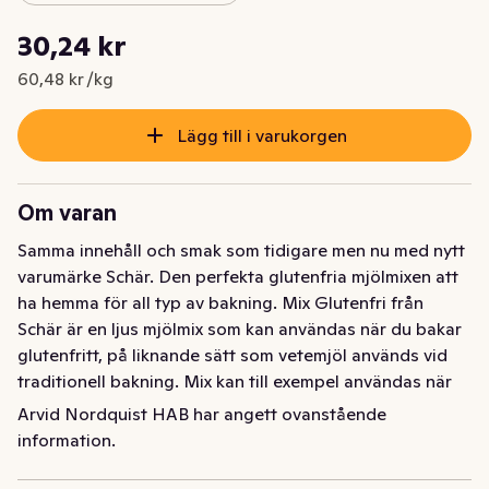
Styckpris: 60,48 kr /kg
30,24 kr
Nuvarande pris är: 30,24 kr
60,48 kr /kg
Lägg till i varukorgen
Om varan
Samma innehåll och smak som tidigare men nu med nytt 
varumärke Schär. Den perfekta glutenfria mjölmixen att 
ha hemma för all typ av bakning. Mix Glutenfri från 
Schär är en ljus mjölmix som kan användas när du bakar 
glutenfritt, på liknande sätt som vetemjöl används vid 
traditionell bakning. Mix kan till exempel användas när 
du vill baka glutenfritt bröd, en god kladdkaka, saftiga 
Arvid Nordquist HAB har angett ovanstående
kanelbullar eller sockerkaka, men fungerar lika bra till 
information.
matlagning och till våfflor. Samma innehåll som tidigare 
men nu med nytt varumärke Schär. Går att använda 