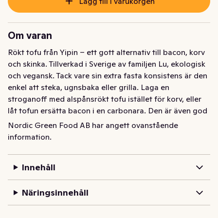
Lägg till i varukorgen
Om varan
Rökt tofu från Yipin – ett gott alternativ till bacon, korv 
och skinka. Tillverkad i Sverige av familjen Lu, ekologisk 
och vegansk. Tack vare sin extra fasta konsistens är den 
enkel att steka, ugnsbaka eller grilla. Laga en 
stroganoff med alspånsrökt tofu istället för korv, eller 
låt tofun ersätta bacon i en carbonara. Den är även god 
att äta kall, t ex som skivat pålägg på mackan. Tofu är 
Nordic Green Food AB har angett ovanstående
ett klimatsmart, veganskt protein som passar i alla typer 
information.
av rätter och kan ersätta kött, kyckling och fisk. Yipin 
tillverkar tofu lokalt i Vallentuna, Sverige, av ekologiska 
Innehåll
sojabönor odlade i Frankrike. I vårt sortiment hittar du 
alltifrån örtmarinerad tofu, friterad tofu och naturell 
Näringsinnehåll
tofu till tempeh och vegansk laxröra.
Rökt tofu från Yipin – ett gott alternativ till bacon, korv 