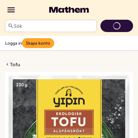
Sök
Logga in
Skapa konto
spånsrökt EKO
Tofu