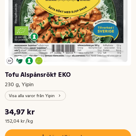
Tofu Alspånsrökt EKO
230 g, Yipin
Visa alla varor från Yipin
Styckpris: 152,04 kr /kg
34,97 kr
Nuvarande pris är: 34,97 kr
152,04 kr /kg