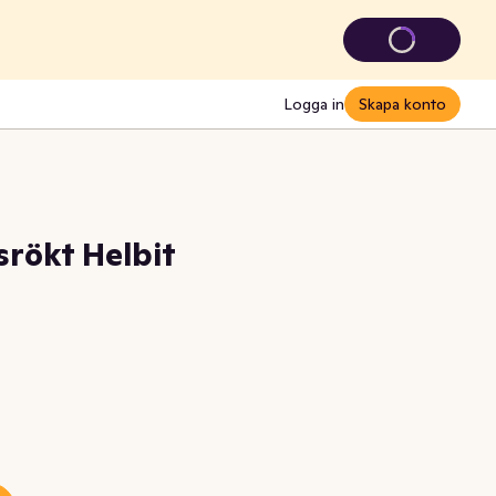
Logga in
Skapa konto
rökt Helbit