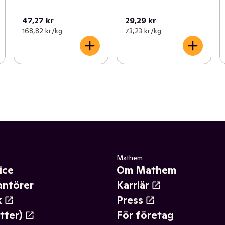
47,27 kr
29,29 kr
168,82 kr /kg
73,23 kr /kg
Mathem
ice
Om Mathem
antörer
Karriär
k
Press
tter)
För företag