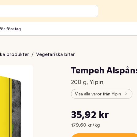
För företag
ska produkter
/
Vegetariska bitar
Tempeh Alspåns
200 g, Yipin
Visa alla varor från Yipin
Styckpris: 179,60 kr /kg
35,92 kr
Nuvarande pris är: 35,92 kr
179,60 kr /kg