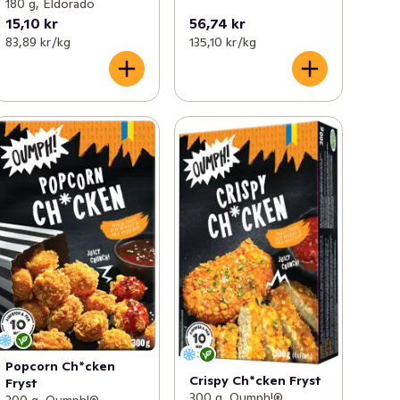
180 g, Eldorado
15,10 kr
56,74 kr
83,89 kr /kg
135,10 kr /kg
Popcorn Ch*cken
Crispy Ch*cken Fryst
Fryst
300 g, Oumph!®