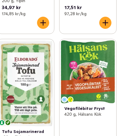
200 g, Yipin
34,97 kr
17,51 kr
174,85 kr /kg
97,28 kr /kg
Vegofilébitar Fryst
420 g, Hälsans Kök
Tofu Sojamarinerad