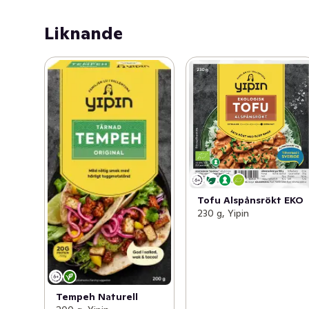
Liknande
Tofu Alspånsrökt EKO
230 g, Yipin
Tempeh Naturell