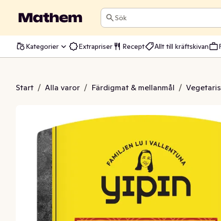
Sök
Kategorier
Extrapriser
Recept
Allt till kräftskivan
lspånsrökt Helbit
Start
/
Alla varor
/
Färdigmat & mellanmål
/
Vegetari