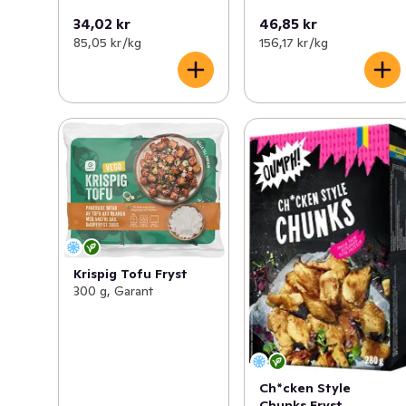
34,02 kr
46,85 kr
85,05 kr /kg
156,17 kr /kg
Krispig Tofu Fryst
300 g, Garant
Ch*cken Style
Chunks Fryst