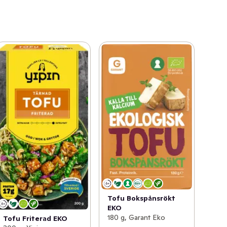
Tofu Bokspånsrökt
EKO
180 g, Garant Eko
Tofu Friterad EKO