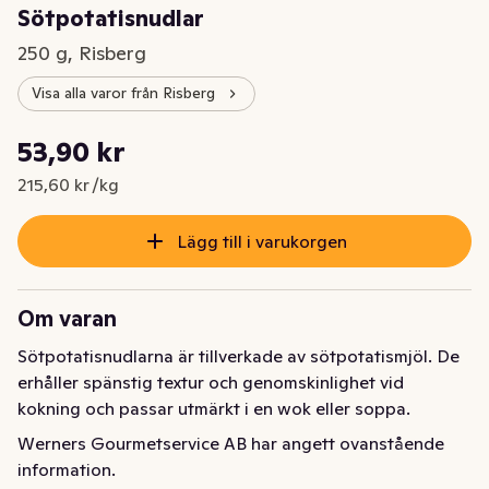
Sötpotatisnudlar
250 g, Risberg
Visa alla varor från Risberg
Styckpris: 215,60 kr /kg
53,90 kr
Nuvarande pris är: 53,90 kr
215,60 kr /kg
Lägg till i varukorgen
Om varan
Sötpotatisnudlarna är tillverkade av sötpotatismjöl. De 
erhåller spänstig textur och genomskinlighet vid 
kokning och passar utmärkt i en wok eller soppa.
Werners Gourmetservice AB har angett ovanstående
information.