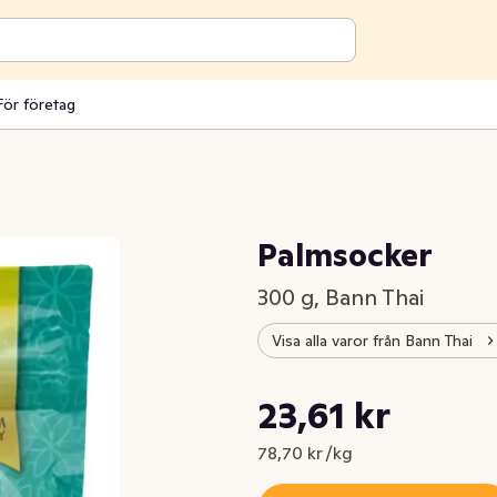
För företag
Palmsocker
300 g, Bann Thai
Visa alla varor från Bann Thai
Styckpris: 78,70 kr /kg
23,61 kr
Nuvarande pris är: 23,61 kr
78,70 kr /kg