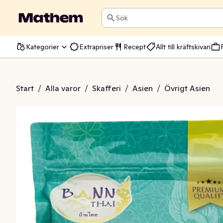
Sök
Kategorier
Extrapriser
Recept
Allt till kräftskivan
almsocker
Start
/
Alla varor
/
Skafferi
/
Asien
/
Övrigt Asien