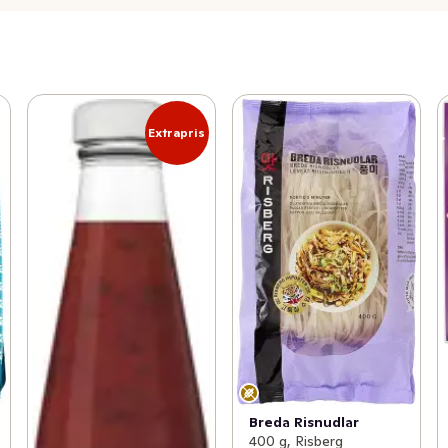
Extrapris
Breda Risnudlar
400 g, Risberg