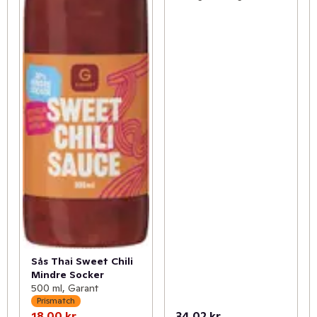
Sås Thai Sweet Chili
Mindre Socker
500 ml, Garant
Prismatch
18,00 kr
34,02 kr