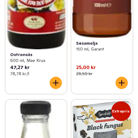
Sesamolja
150 ml, Garant
Ostronsås
600 ml, Mae Krua
47,27 kr
25,00 kr
78,78 kr /l
29,50 kr
Extrapris