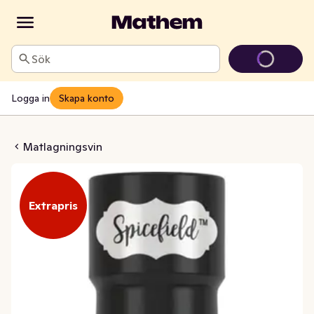
Sök
Logga in
Skapa konto
Mirin
Matlagningsvin
Extrapris