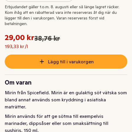
Extrapris
Erbjudandet gäller t.o.m. 8. augusti eller så länge lagret räcker.
Kom ihåg att en rabatterad vara inte reserveras åt dig när du
lägger till den i varukorgen. Varan reserveras först vid
betalningen.
Styckpris: 193,33 kr /l
29,00 kr
38,76 kr
Ursprungspriset var: 38,76 kr
Nuvarande pris är: 29,00 kr
193,33 kr /l
Lägg till i varukorgen
Om varan
Mirin från Spicefield. Mirin är en gulaktig söt vätska som 
bland annat används som kryddning i asiatiska 
maträtter.
Mirin används för att ge sötma till exempelvis 
marinader, dippsåser eller som smaksättning till 
sushiris. 150 ml.