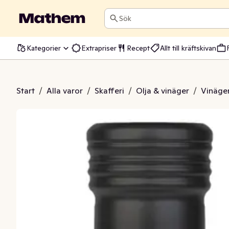
Sök
Kategorier
Extrapriser
Recept
Allt till kräftskivan
lcidervinäger
Start
/
Alla varor
/
Skafferi
/
Olja & vinäger
/
Vinäge