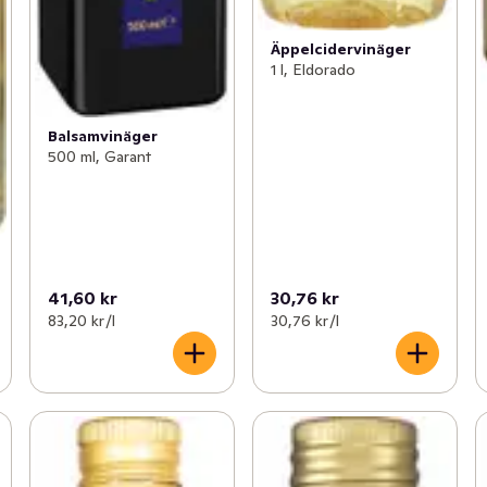
Äppelcidervinäger
1 l, Eldorado
Balsamvinäger
500 ml, Garant
41,60 kr
30,76 kr
83,20 kr /l
30,76 kr /l