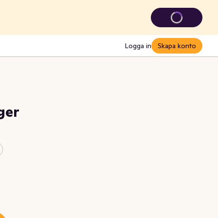
Logga in
Skapa konto
ger