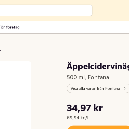
För företag
r
Äppelcidervinä
500 ml, Fontana
Visa alla varor från Fontana
Styckpris: 69,94 kr /l
34,97 kr
Nuvarande pris är: 34,97 kr
69,94 kr /l