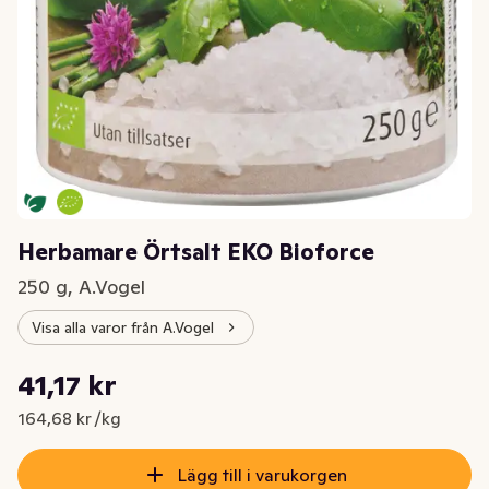
Herbamare Örtsalt EKO Bioforce
250 g, A.Vogel
Visa alla varor från A.Vogel
Styckpris: 164,68 kr /kg
41,17 kr
Nuvarande pris är: 41,17 kr
164,68 kr /kg
Lägg till i varukorgen