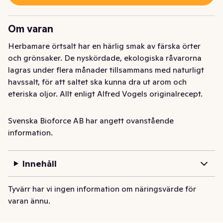
Om varan
Herbamare örtsalt har en härlig smak av färska örter 
och grönsaker. De nyskördade, ekologiska råvarorna 
lagras under flera månader tillsammans med naturligt 
havssalt, för att saltet ska kunna dra ut arom och 
eteriska oljor. Allt enligt Alfred Vogels originalrecept.

Herbamare är fri från glutamat, konstgjorda 
Svenska Bioforce AB har angett ovanstående
smakförstärkare och klumpförebyggande medel.
information.
Herbamare örtsalt har en härlig smak av färska örter 
och grönsaker. De nyskördade, ekologiska råvarorna 
Innehåll
lagras under flera månader tillsammans med naturligt 
havssalt, för att saltet ska kunna dra ut arom och 
Tyvärr har vi ingen information om näringsvärde för
eteriska oljor. Allt enligt Alfred Vogels originalrecept.

varan ännu.
Herbamare är fri från glutamat, konstgjorda 