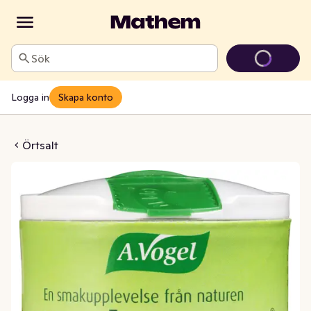
Sök
Logga in
Skapa konto
tsalt EKO Bioforce
Örtsalt