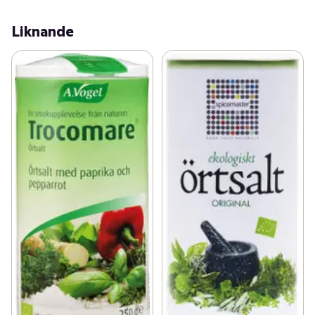
smakförstärkare och klumpförebyggande medel.
Liknande