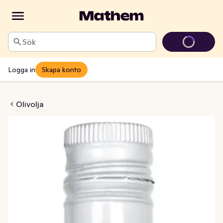
Sök
Logga in
Skapa konto
assico Extra Virgin
Olivolja