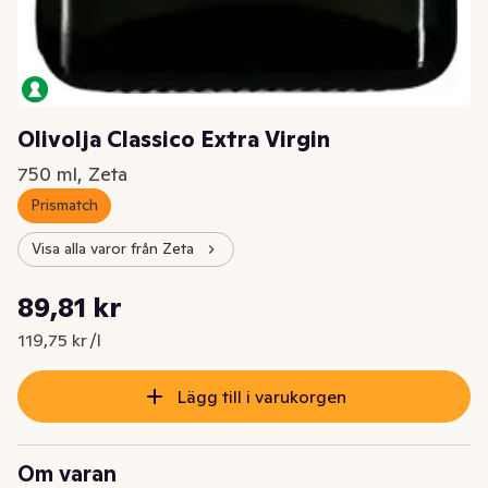
Olivolja Classico Extra Virgin
750 ml, Zeta
Prismatch
Visa alla varor från Zeta
Styckpris: 119,75 kr /l
89,81 kr
Nuvarande pris är: 89,81 kr
119,75 kr /l
Lägg till i varukorgen
Om varan