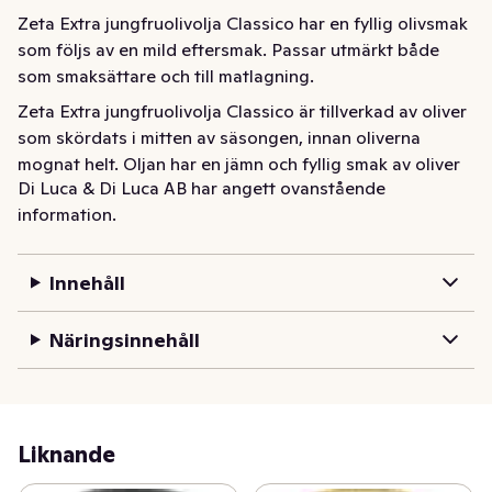
Zeta Extra jungfruolivolja Classico har en fyllig olivsmak 
som följs av en mild eftersmak. Passar utmärkt både 
som smaksättare och till matlagning.
Zeta Extra jungfruolivolja Classico är tillverkad av oliver 
som skördats i mitten av säsongen, innan oliverna 
mognat helt. Oljan har en jämn och fyllig smak av oliver 
Di Luca & Di Luca AB har angett ovanstående
som följs av balanserad beska och toner av torkade 
information.
örter och hö. Användningsområdet är mycket brett och 
oljan går att använda i det varma köket men också en 
smaksättare i övrig matlagning. Den passar till stekning 
Innehåll
av kyckling, fisk och kött eller att ringla över rotfrukter 
innan du ungsrostar dem.
Näringsinnehåll
Liknande