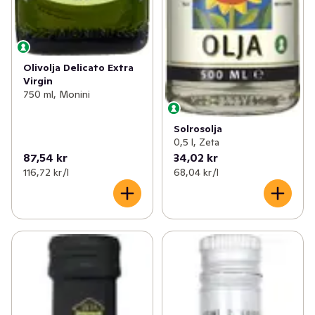
Olivolja Delicato Extra
Virgin
750 ml, Monini
Solrosolja
0,5 l, Zeta
87,54 kr
34,02 kr
116,72 kr /l
68,04 kr /l