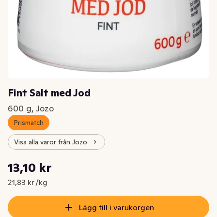
Fint Salt med Jod
600 g, Jozo
Prismatch
Visa alla varor från Jozo
Styckpris: 21,83 kr /kg
13,10 kr
Nuvarande pris är: 13,10 kr
21,83 kr /kg
Lägg till i varukorgen