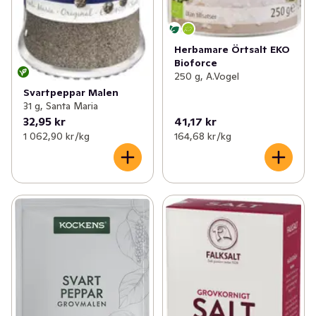
Herbamare Örtsalt EKO
Bioforce
250 g, A.Vogel
Svartpeppar Malen
31 g, Santa Maria
32,95 kr
41,17 kr
1 062,90 kr /kg
164,68 kr /kg