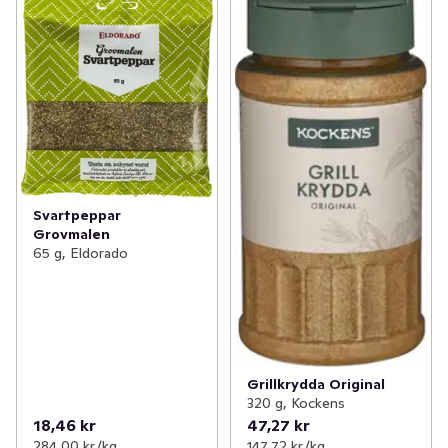
Svartpeppar
Grovmalen
65 g, Eldorado
Grillkrydda Original
320 g, Kockens
18,46 kr
47,27 kr
284,00 kr /kg
147,72 kr /kg