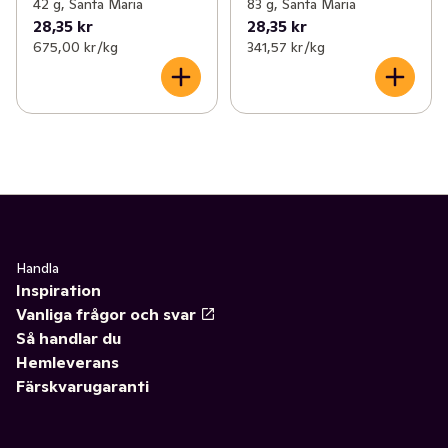
42 g, Santa Maria
83 g, Santa Maria
28,35 kr
28,35 kr
675,00 kr /kg
341,57 kr /kg
Handla
Inspiration
Vanliga frågor och svar
Så handlar du
Hemleverans
Färskvarugaranti