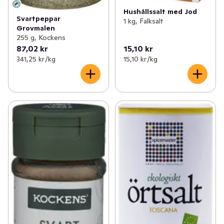
Hushållssalt med Jod
Svartpeppar
1 kg, Falksalt
Grovmalen
255 g, Kockens
87,02 kr
15,10 kr
341,25 kr /kg
15,10 kr /kg