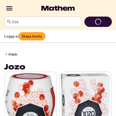
Sök
Logga in
Skapa konto
Hem
Jozo