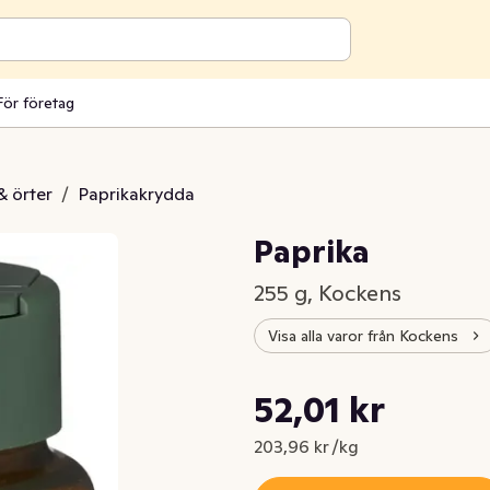
För företag
& örter
/
Paprikakrydda
Paprika
255 g, Kockens
Visa alla varor från Kockens
Styckpris: 203,96 kr /kg
52,01 kr
Nuvarande pris är: 52,01 kr
203,96 kr /kg