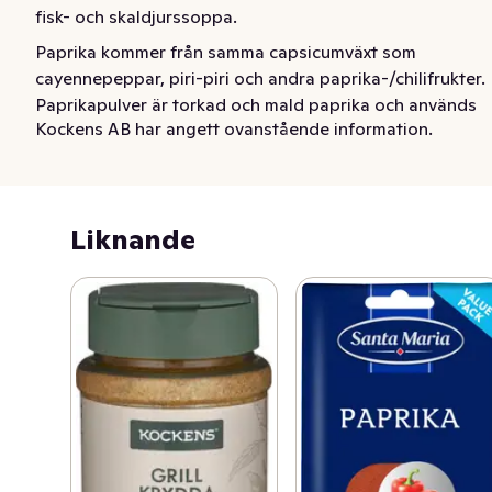
fisk- och skaldjurssoppa.
Paprika kommer från samma capsicumväxt som 
cayennepeppar, piri-piri och andra paprika-/chilifrukter. 
Paprikapulver är torkad och mald paprika och används 
Kockens AB har angett ovanstående information.
världen över för att sätta smak och färg på maträtter.

Paprikapulvret är mild i smaken och passar bra i 
gryträtter, till grillat kött, kyckling, äggrätter, pasta och i 
Liknande
fisk- och skaldjurssoppa.