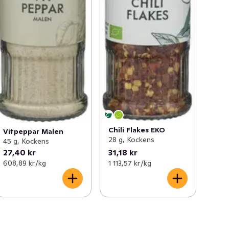
Chili Flakes EKO
Vitpeppar Malen
28 g, Kockens
45 g, Kockens
27,40 kr
31,18 kr
608,89 kr /kg
1 113,57 kr /kg