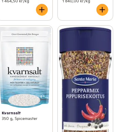
1 464,50 kr /kg
1 840,00 kr /kg
Kvarnsalt
350 g, Spicemaster