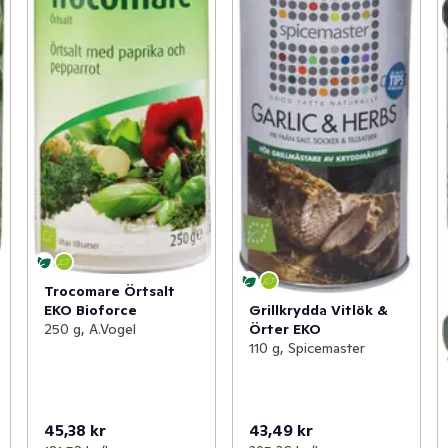
Trocomare Örtsalt
EKO Bioforce
Grillkrydda Vitlök &
250 g, A.Vogel
Örter EKO
110 g, Spicemaster
45,38 kr
43,49 kr