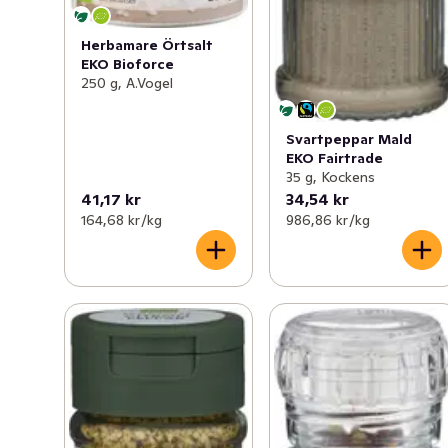
Herbamare Örtsalt
EKO Bioforce
250 g, A.Vogel
Svartpeppar Mald
EKO Fairtrade
35 g, Kockens
41,17 kr
34,54 kr
164,68 kr /kg
986,86 kr /kg