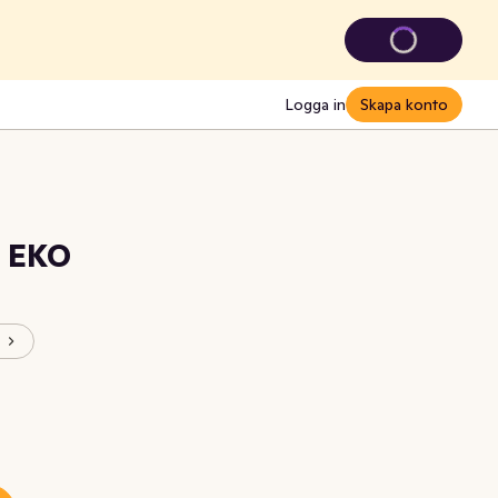
Logga in
Skapa konto
l EKO