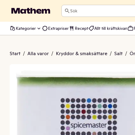
Sök
Kategorier
Extrapriser
Recept
Allt till kräftskivan
lt Original EKO
Start
/
Alla varor
/
Kryddor & smaksättare
/
Salt
/
Ör