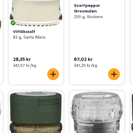
Svartpeppar
Grovmalen
255 g, Kockens
Vitlökssalt
83 g, Santa Maria
28,35 kr
87,02 kr
341,57 kr /kg
341,25 kr /kg