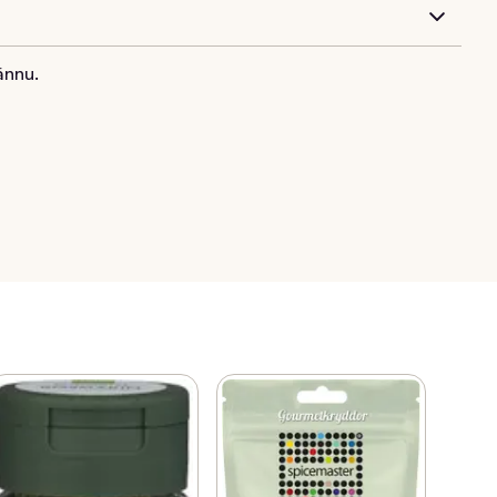
ännu.