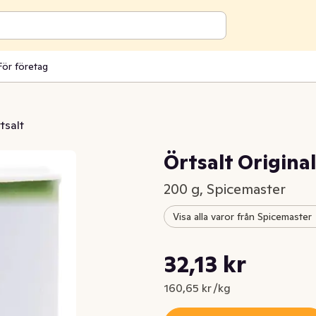
För företag
tsalt
Örtsalt Origina
200 g, Spicemaster
Visa alla varor från Spicemaster
Styckpris: 160,65 kr /kg
32,13 kr
Nuvarande pris är: 32,13 kr
160,65 kr /kg