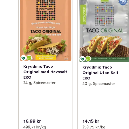
Kryddmix Taco
Kryddmix Taco
Original med Havssalt
Original Utan Salt
EKO
EKO
34 g, Spicemaster
40 g, Spicemaster
16,99 kr
14,15 kr
499,71 kr /kg
353,75 kr /kg