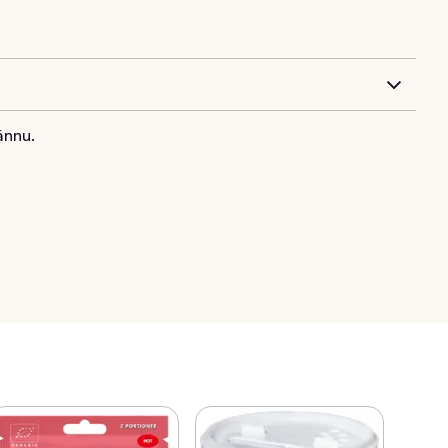
ännu.