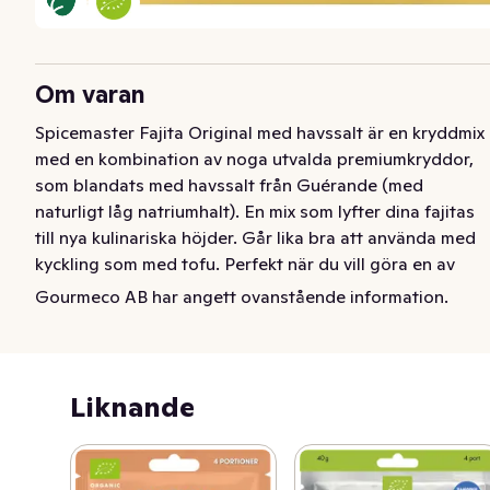
Om varan
Spicemaster Fajita Original med havssalt är en kryddmix 
med en kombination av noga utvalda premiumkryddor, 
som blandats med havssalt från Guérande (med 
naturligt låg natriumhalt). En mix som lyfter dina fajitas 
till nya kulinariska höjder. Går lika bra att använda med 
kyckling som med tofu. Perfekt när du vill göra en av 
världens mest populära mexikanska rätter hemma.
Gourmeco AB har angett ovanstående information.
Liknande