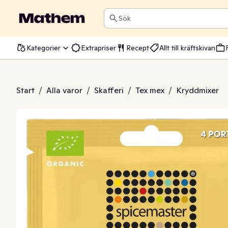
Sök
Kategorier
Extrapriser
Recept
Allt till kräftskivan
Original med Havssalt EKO
Start
/
Alla varor
/
Skafferi
/
Tex mex
/
Kryddmixer