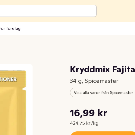
För företag
Kryddmix Fajita
34 g, Spicemaster
Visa alla varor från Spicemaster
Styckpris: 424,75 kr /kg
16,99 kr
Nuvarande pris är: 16,99 kr
424,75 kr /kg