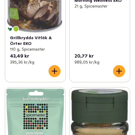
Morning Wellness EKO
21 g, Spicemaster
Grillkrydda Vitlök &
Örter EKO
110 g, Spicemaster
43,49 kr
20,77 kr
395,36 kr /kg
989,05 kr /kg