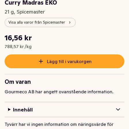
Curry Madras EKO
21 g, Spicemaster
Visa alla varor från Spicemaster
Styckpris: 788,57 kr /kg
16,56 kr
Nuvarande pris är: 16,56 kr
788,57 kr /kg
Lägg till i varukorgen
Om varan
Gourmeco AB har angett ovanstående information.
Innehåll
Tyvärr har vi ingen information om näringsvärde för