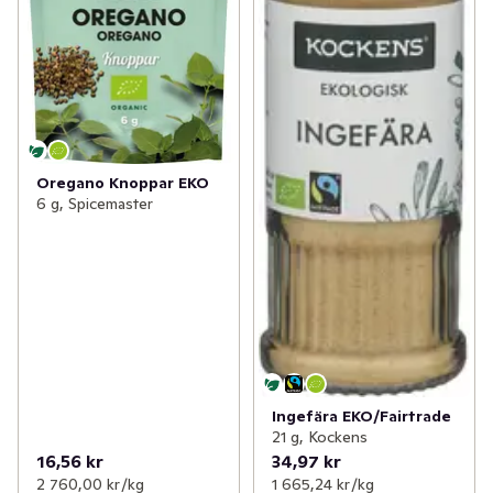
Oregano Knoppar EKO
6 g, Spicemaster
Ingefära EKO/Fairtrade
21 g, Kockens
16,56 kr
34,97 kr
2 760,00 kr /kg
1 665,24 kr /kg