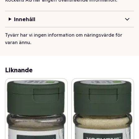
salt kan den med fördel användas som ensam krydda i 
matlagningen. Använd efter behag eller ha den som en 
bordkrydda.
Innehåll
Tyvärr har vi ingen information om näringsvärde för
varan ännu.
Liknande