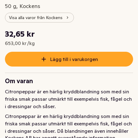
50 g, Kockens
Visa alla varor från Kockens
Styckpris: 653,00 kr /kg
32,65 kr
Nuvarande pris är: 32,65 kr
653,00 kr /kg
Lägg till i varukorgen
Om varan
Citronpeppar är en härlig kryddblandning som med sin 
friska smak passar utmärkt till exempelvis fisk, fågel och 
i dressingar och såser.
Citronpeppar är en härlig kryddblandning som med sin 
friska smak passar utmärkt till exempelvis fisk, fågel och 
i dressingar och såser. Då blandningen även innehåller 
Kockens AB har angett ovanstående information.