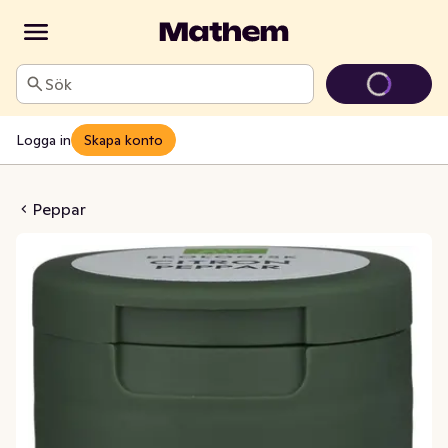
Sök
Logga in
Skapa konto
npeppar EKO
Peppar