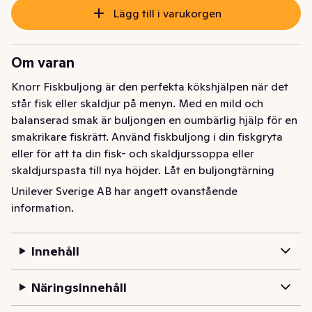
Lägg till i varukorgen
Om varan
Knorr Fiskbuljong är den perfekta kökshjälpen när det 
står fisk eller skaldjur på menyn. Med en mild och 
balanserad smak är buljongen en oumbärlig hjälp för en 
smakrikare fiskrätt. Använd fiskbuljong i din fiskgryta 
eller för att ta din fisk- och skaldjurssoppa eller 
skaldjurspasta till nya höjder. Låt en buljongtärning 
ersätta salt i vattnet när du kokar ris, pasta eller 
Unilever Sverige AB har angett ovanstående
grönsaker. Passar även utmärkt för att direkt krydda 
information.
fisk! Knorr fiskbuljong är MSG-fri. Finns tillgängliga i 6-, 
10-, och 12-pack. OM KNORR Hög kvalitet och smakrik 
Innehåll
mat är vår passion! Därför strävar vi, våra kockar och 
experter alltid efter att utveckla och ta fram nya och 
Näringsinnehåll
spännande produkter för att göra din matupplevelse 
extra härlig. En av våra starkaste sidor är att vi har en 