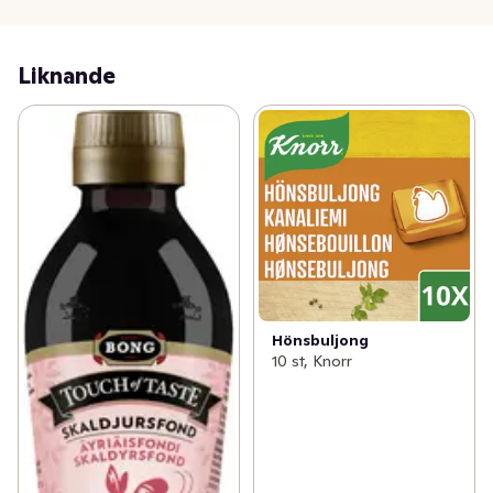
bred kunskap om de lokala smakerna, trots att vi är ett 
så stort och globalt varumärke. Under decennier har vi 
arbetat för att skapa produkter med hög kvalitet, gjorda 
Liknande
på de allra bästa råvaror och ingredienser. Vår kärlek till 
mat är det som driver oss, och vårt mål är att hjälpa dig 
att laga god, enkel och hälsosam mat med mycket smak. 
Det är just vår passion för högkvalitativ och smakrik mat 
som ockå leder oss mot en ny framtid, en framtid där 
vårt samhälle och vår miljö står i centrum, där alla våra 
grönsaker och råvaror ska komma ifrån hållbara jorbruk. 
Visste du att endast 12 växter och 5 djur utgör 75 % av 
vad världen äter? Vi på Knorr vill ändra på det genom 
att återuppfinna mat för mänskligheten, men vi behöver 
Hönsbuljong
hjälp. Låt oss bygga en grönare framtid tillsammas. 
10 st, Knorr
Besök gärna vår hemsida www.knorr.com/se för 
inspiration och för att hitta nya spännande fiskrecept.
Knorr Fiskbuljong är den perfekta kökshjälpen när det 
står fisk eller skaldjur på menyn. Med en mild och 