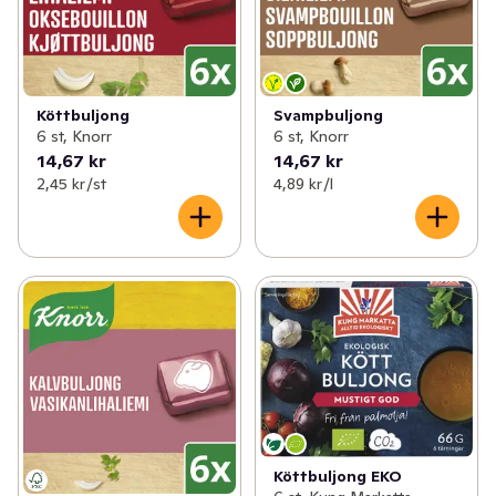
bästa råvaror och ingredienser. Vår kärlek till mat är det 
som driver oss, och vårt mål är att hjälpa dig att laga 
god, enkel och hälsosam mat med mycket smak.

Köttbuljong
Svampbuljong
Det är just vår passion för högkvalitativ och smakrik mat 
6 st, Knorr
6 st, Knorr
som ockå leder oss mot en ny framtid, en framtid där 
14,67 kr
14,67 kr
vårt samhälle och vår miljö står i centrum, där alla våra 
2,45 kr /st
4,89 kr /l
grönsaker och råvaror ska komma ifrån hållbara jorbruk.

Visste du att endast 12 växter och 5 djur utgör 75 % av 
vad världen äter? Vi på Knorr vill ändra på det genom 
att återuppfinna mat för mänskligheten, men vi behöver 
hjälp. Låt oss bygga en grönare framtid tillsammas. 
Besök gärna vår hemsida www.knorr.com/se för 
inspiration och för att hitta nya spännande fiskrecept.
Köttbuljong EKO