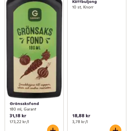
Köttbuljong
10 st, Knorr
Grönsaksfond
180 ml, Garant
31,18 kr
18,88 kr
173,22 kr /l
3,78 kr /l