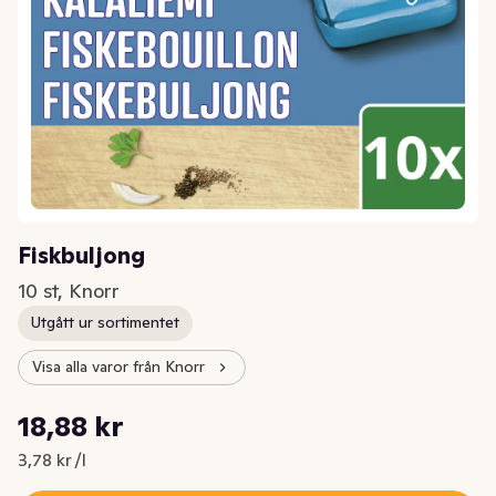
Fiskbuljong
10 st, Knorr
Utgått ur sortimentet
Visa alla varor från Knorr
Styckpris: 3,78 kr /l
18,88 kr
Nuvarande pris är: 18,88 kr
3,78 kr /l