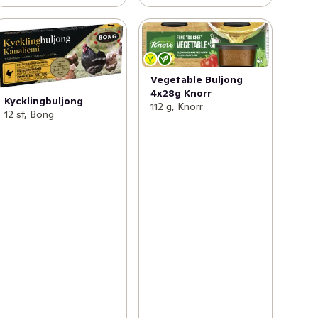
Vegetable Buljong
4x28g Knorr
Kycklingbuljong
112 g, Knorr
12 st, Bong