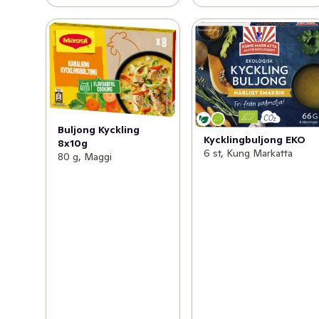
mat är det som driver oss, och vårt mål är att hjälpa dig 
att laga god, enkel och hälsosam mat med mycket smak. 
Besök gärna vår hemsida, knorr.com/se för att se fler av 
våra buljonger och andra produkter, recept och 
inspiration för hur vi tillsammans kan skapa en hållbar 
framtid! Smaklig måltid.
Buljong Kyckling
Kycklingbuljong EKO
8x10g
6 st, Kung Markatta
80 g, Maggi