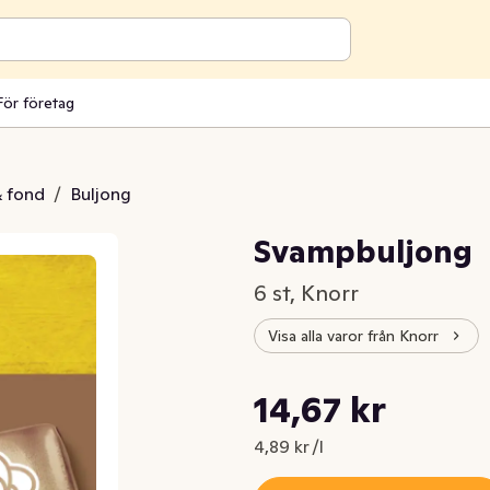
För företag
& fond
/
Buljong
Svampbuljong
6 st, Knorr
Visa alla varor från Knorr
Styckpris: 4,89 kr /l
14,67 kr
Nuvarande pris är: 14,67 kr
4,89 kr /l