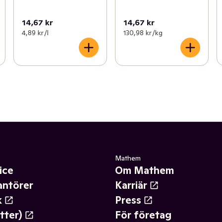
14,67 kr
14,67 kr
4,89 kr /l
130,98 kr /kg
Mathem
ice
Om Mathem
antörer
Karriär
k
Press
tter)
För företag