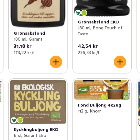
Grönsaksfond EKO
180 ml, Bong Touch of
Grönsaksfond
Taste
180 ml, Garant
31,18 kr
42,54 kr
173,22 kr /l
236,33 kr /l
Fond Buljong 4x28g
112 g, Knorr
Kycklingbuljong EKO
6 st, Garant Eko