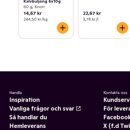
Kalvbuljong 6x10g
60 g, Knorr
14,67 kr
22,67 kr
244,50 kr /kg
3,78 kr /l
Handla
Kontakta oss
Inspiration
Kundserv
Vanliga frågor och svar
För lever
Så handlar du
Faceboo
Hemleverans
X (f.d Twi