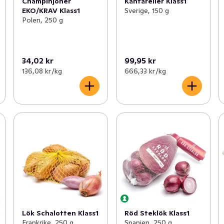
Champinjoner
Kantareller Klass1
EKO/KRAV Klass1
Sverige, 150 g
Polen, 250 g
34,02 kr
99,95 kr
136,08 kr /kg
666,33 kr /kg
Lök Schalotten Klass1
Röd Steklök Klass1
Frankrike, 250 g
Spanien, 250 g