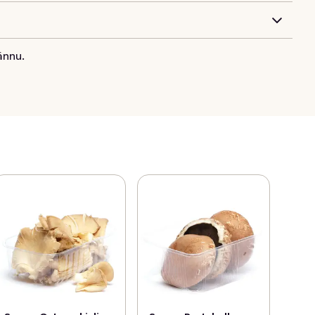
ännu.