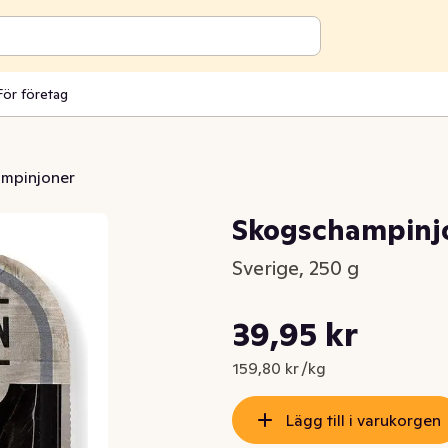
För företag
mpinjoner
Skogschampinjo
Sverige, 250 g
Styckpris: 159,80 kr /kg
39,95 kr
Nuvarande pris är: 39,95 kr
159,80 kr /kg
Lägg till i varukorgen