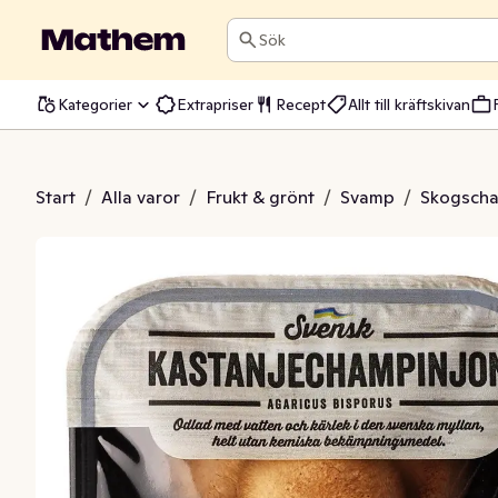
Sök
Kategorier
Extrapriser
Recept
Allt till kräftskivan
joner Sverige Klass1
Start
/
Alla varor
/
Frukt & grönt
/
Svamp
/
Skogscha