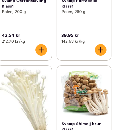
Svamp Ostronskivling
Svamp Portabello
Klass1
Klass1
Polen, 200 g
Polen, 280 g
42,54 kr
39,95 kr
212,70 kr /kg
142,68 kr /kg
Svamp Shimeij brun
Klass1