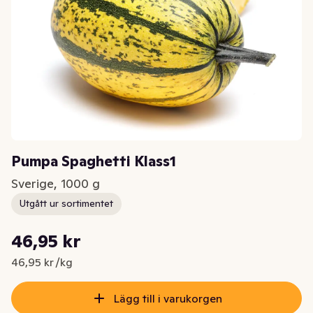
Pumpa Spaghetti Klass1
Sverige, 1000 g
Utgått ur sortimentet
Styckpris: 46,95 kr /kg
46,95 kr
Nuvarande pris är: 46,95 kr
46,95 kr /kg
Lägg till i varukorgen