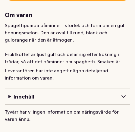
Om varan
Spagettipumpa påminner i storlek och form om en gul 
honungsmelon. Den är oval till rund, blank och 
gulorange när den är ätmogen.

Fruktköttet är ljust gult och delar sig efter kokning i 
trådar, så att det påminner om spaghetti. Smaken är 
mild och neutral. Fruktköttet är hårt och oätligt innan 
Leverantören har inte angett någon detaljerad
pumpan är kokad.

information om varan.
Spaghettipumpa kokas, gärna delad, 10-20 minuter. Tag 
Innehåll
upp den och skrapa loss det mjuka fruktköttet från 
skalet. Servera varm som grönrätt med någon god sås. 
Tyvärr har vi ingen information om näringsvärde för
Det kokta fruktköttet kan gratineras, användas i soppa 
varan ännu.
och sallader.
Pumpa Spaghetti Klass1