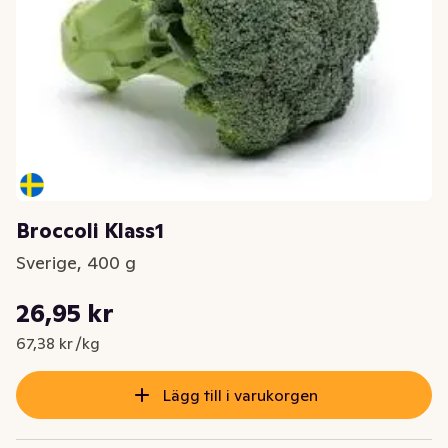
Broccoli Klass1
Sverige, 400 g
Styckpris: 67,38 kr /kg
26,95 kr
Nuvarande pris är: 26,95 kr
67,38 kr /kg
Lägg till i varukorgen