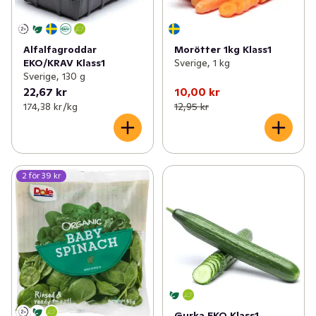
Alfalfagroddar
Morötter 1kg Klass1
EKO/KRAV Klass1
Sverige, 1 kg
Sverige, 130 g
22,67 kr
10,00 kr
174,38 kr /kg
12,95 kr
2 för 39 kr
Gurka EKO Klass1