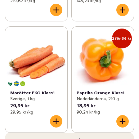
219,67 kr /kg
145,23 kr /kg
2 för 36 kr
Morötter EKO Klass1
Paprika Orange Klass1
Sverige, 1 kg
Nederländerna, 210 g
29,95 kr
18,95 kr
29,95 kr /kg
90,24 kr /kg