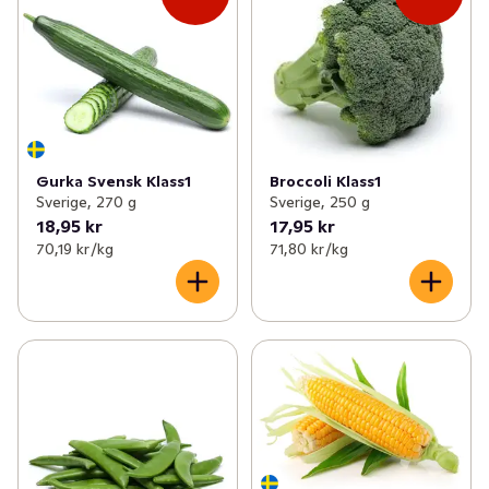
✓
Potatis & lök
(50)
✓
Aubergine
(2)
✓
Kålväxter
(25)
✓
Selleri
(2)
✓
Bär
(12)
✓
Pumpa
(1)
✓
Svamp
(20)
✓
Groddar
(5)
Gurka Svensk Klass1
Broccoli Klass1
Sverige, 270 g
Sverige, 250 g
✓
Frukt- och grönsakslådor
(3)
✓
Majs
(3)
18,95 kr
17,95 kr
70,19 kr /kg
71,80 kr /kg
✓
Färska örter
(25)
✓
Rädisor
(2)
✓
Sparris
(1)
✓
Kronärtskocka
(1)
✓
Tomater
(13)
✓
Gurka
(2)