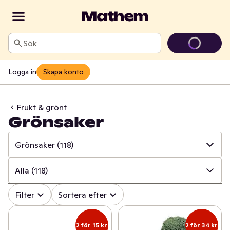
Sök
Logga in
Skapa konto
Frukt & grönt
Grönsaker
Grönsaker
(118)
✓
Alla
(315)
Alla
(118)
✓
Grönsaker
(118)
✓
Alla
(118)
Filter
Sortera efter
✓
Frukt
(63)
✓
Sallat
(36)
2 för 15 kr
2 för 34 kr