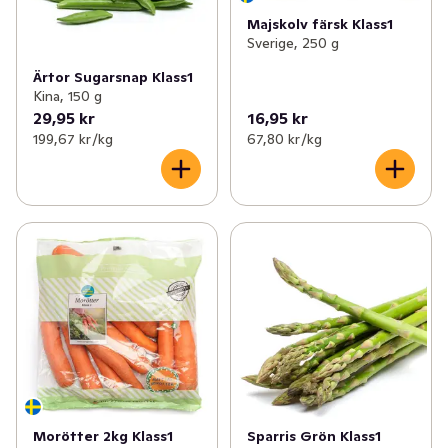
✓
Rotfrukter
(20)
Majskolv färsk Klass1
Sverige, 250 g
✓
Paprika
(9)
Ärtor Sugarsnap Klass1
Kina, 150 g
✓
Broccoli
(3)
29,95 kr
16,95 kr
199,67 kr /kg
67,80 kr /kg
✓
Ärtor & bönor
(7)
✓
Grönsaksblandningar
(4)
✓
Zucchini
(2)
Morötter 2kg Klass1
Sparris Grön Klass1