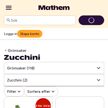
Sök
Logga in
Skapa konto
Grönsaker
Zucchini
Grönsaker
(118)
✓
Alla
(316)
Zucchini
(2)
✓
Grönsaker
(118)
✓
Alla
(118)
Filter
Sortera efter
✓
Frukt
(64)
✓
Sallat
(36)
2 för 24 kr