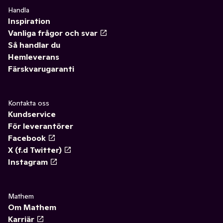
✓
Rotfrukter
(20)
Handla
Inspiration
✓
Paprika
(9)
Vanliga frågor och svar
Så handlar du
✓
Broccoli
(3)
Hemleverans
Färskvarugaranti
✓
Ärtor & bönor
(7)
✓
Grönsaksblandningar
(4)
Kontakta oss
Kundservice
✓
Zucchini
(2)
För leverantörer
Facebook
X (f.d Twitter)
Instagram
Mathem
Om Mathem
Karriär