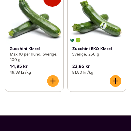
✓
Potatis & lök
(50)
✓
Aubergine
(2)
✓
Kålväxter
(25)
✓
Selleri
(2)
✓
Bär
(12)
✓
Pumpa
(1)
✓
Svamp
(20)
✓
Groddar
(5)
Zucchini Klass1
Zucchini EKO Klass1
Max 10 per kund, Sverige,
Sverige, 250 g
✓
Frukt- och grönsakslådor
(3)
✓
Majs
(3)
300 g
14,95 kr
22,95 kr
✓
Färska örter
(25)
✓
Rädisor
(2)
49,83 kr /kg
91,80 kr /kg
✓
Sparris
(1)
✓
Kronärtskocka
(1)
✓
Tomater
(13)
✓
Gurka
(2)