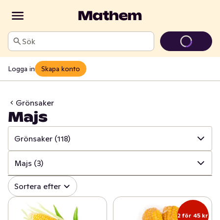
Sök
Logga in
Skapa konto
Grönsaker
Majs
Grönsaker
(118)
✓
Alla
(315)
Majs
(3)
✓
Grönsaker
(118)
✓
Alla
(118)
Sortera efter
✓
Frukt
(63)
✓
Sallat
(36)
2 för 45 kr