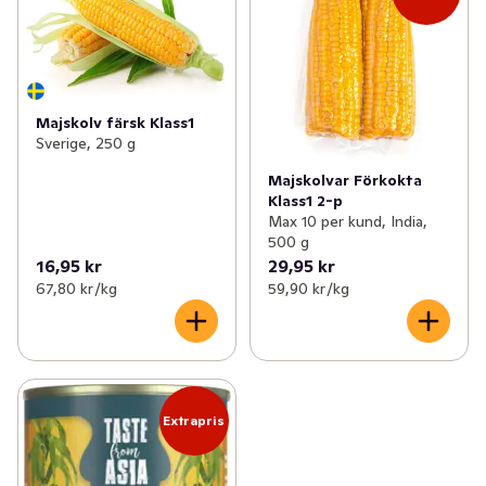
✓
Potatis & lök
(50)
✓
Aubergine
(2)
✓
Kålväxter
(25)
✓
Selleri
(2)
✓
Bär
(12)
✓
Pumpa
(1)
Majskolv färsk Klass1
Sverige, 250 g
✓
Svamp
(20)
✓
Groddar
(5)
Majskolvar Förkokta
Klass1 2-p
✓
Frukt- och grönsakslådor
(3)
✓
Majs
(3)
Max 10 per kund, India,
500 g
✓
Färska örter
(25)
✓
Rädisor
(2)
16,95 kr
29,95 kr
67,80 kr /kg
59,90 kr /kg
✓
Sparris
(1)
✓
Kronärtskocka
(1)
✓
Tomater
(13)
Extrapris
✓
Gurka
(2)