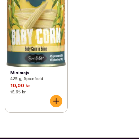
✓
Rotfrukter
(20)
✓
Paprika
(9)
✓
Broccoli
(3)
✓
Ärtor & bönor
(7)
✓
Grönsaksblandningar
(4)
✓
Zucchini
(2)
Minimajs
425 g, Spicefield
10,00 kr
16,95 kr