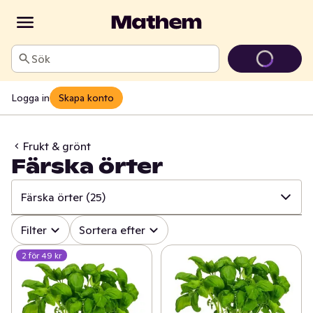
Sök
Logga in
Skapa konto
Frukt & grönt
Färska örter
Färska örter
(25)
✓
Alla
(318)
Filter
Sortera efter
2 för 49 kr
✓
Grönsaker
(118)
✓
Frukt
(66)