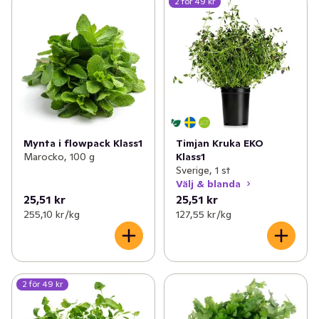
2 för 49 kr
Mynta i flowpack Klass1
Timjan Kruka EKO
Marocko, 100 g
Klass1
Sverige, 1 st
Välj & blanda
25,51 kr
25,51 kr
255,10 kr /kg
127,55 kr /kg
2 för 49 kr