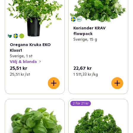
Koriander KRAV
flowpack
Sverige, 15 g
Oregano Kruka EKO
Klass1
Sverige, 1 st
Välj & blanda
25,51 kr
22,67 kr
25,51 kr /st
1 511,33 kr /kg
2 för 21 kr