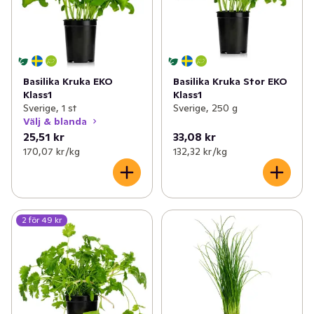
✓
Potatis & lök
(50)
✓
Kålväxter
(25)
✓
Bär
(12)
Basilika Kruka EKO
Basilika Kruka Stor EKO
Klass1
Klass1
✓
Svamp
(20)
Sverige, 1 st
Sverige, 250 g
Välj & blanda
✓
Frukt- och grönsakslådor
(3)
25,51 kr
33,08 kr
170,07 kr /kg
132,32 kr /kg
✓
Färska örter
(25)
2 för 49 kr