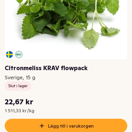
Citronmeliss KRAV flowpack
Sverige, 15 g
Slut i lager
Styckpris: 1 511,33 kr /kg
22,67 kr
Nuvarande pris är: 22,67 kr
1 511,33 kr /kg
Lägg till i varukorgen