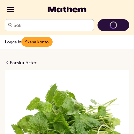
Sök
Logga in
Skapa konto
ss KRAV flowpack
Färska örter