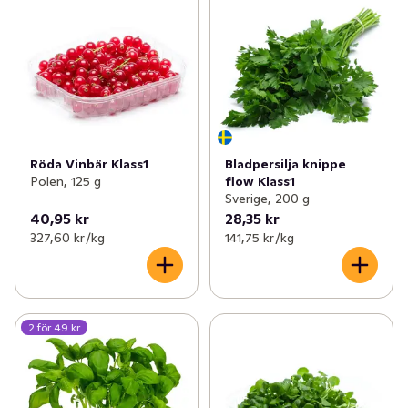
Röda Vinbär Klass1
Bladpersilja knippe
Polen, 125 g
flow Klass1
Sverige, 200 g
40,95 kr
28,35 kr
327,60 kr /kg
141,75 kr /kg
2 för 49 kr