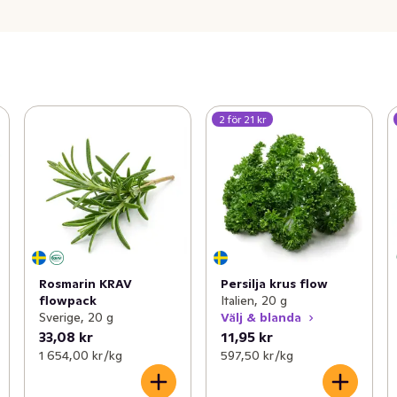
2 för 21 kr
Rosmarin KRAV
Persilja krus flow
flowpack
Italien, 20 g
Sverige, 20 g
Välj & blanda
33,08 kr
11,95 kr
1 654,00 kr /kg
597,50 kr /kg