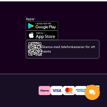
Appar
Skanna med telefonkameran för att
hämta