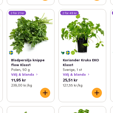
2 för 21 kr
2 för 49 kr
Bladpersilja knippe
Koriander Kruka EKO
flow Klass1
Klass1
Polen, 50 g
Sverige, 1 st
Välj & blanda
Välj & blanda
11,95 kr
25,51 kr
239,00 kr /kg
127,55 kr /kg