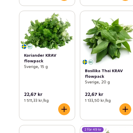
Koriander KRAV
flowpack
Sverige, 15 g
Basilika Thai KRAV
flowpack
Sverige, 20 g
22,67 kr
22,67 kr
1 511,33 kr /kg
1 133,50 kr /kg
2 för 49 kr