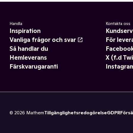
Handla
Kontakta oss
Inspiration
Kundserv
Vanliga frågor och svar
För lever
Så handlar du
Faceboo
Hemleverans
X (f.d Twi
Färskvarugaranti
Instagra
©
2026
Mathem
Tillgänglighetsredogörelse
GDPR
Försä