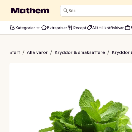
Sök
Kategorier
Extrapriser
Recept
Allt till kräftskivan
 flowpack Klass1
Start
/
Alla varor
/
Kryddor & smaksättare
/
Kryddor 