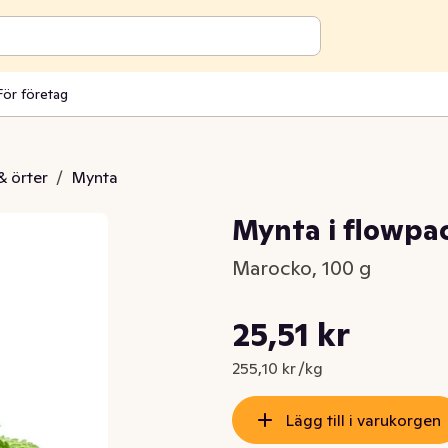
För företag
& örter
/
Mynta
Mynta i flowpac
Marocko, 100 g
Styckpris: 255,10 kr /kg
25,51 kr
Nuvarande pris är: 25,51 kr
255,10 kr /kg
Lägg till i varukorgen