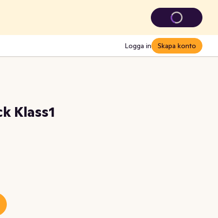
Logga in
Skapa konto
k Klass1