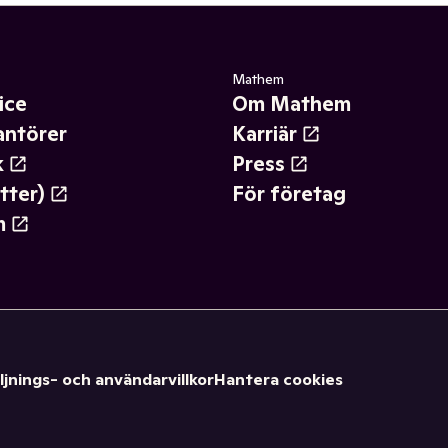
Mathem
ice
Om Mathem
antörer
Karriär
k
Press
tter)
För företag
m
ljnings- och användarvillkor
Hantera cookies